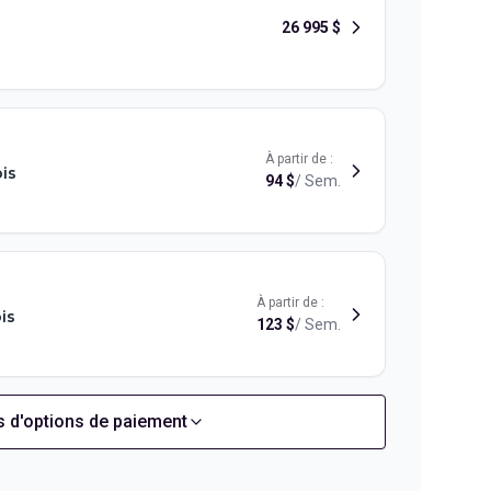
26 995
$
À partir de :
is
94
$
/
Sem.
À partir de :
is
123
$
/
Sem.
s d'options de paiement
À partir de :
is
106
$
/
Sem.