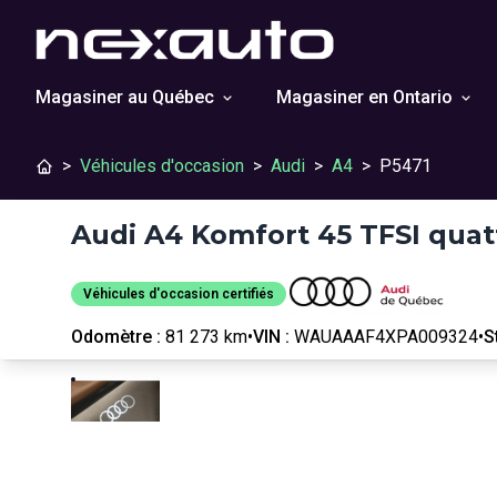
Magasiner au Québec
Magasiner en Ontario
>
Véhicules d'occasion
>
Audi
>
A4
>
P5471
Audi A4 Komfort 45 TFSI quat
Véhicules d'occasion certifiés
Odomètre :
81 273 km
•
VIN :
WAUAAAF4XPA009324
•
S
Véhicules d'occasion
Arrêter
Précédent
Suivant
certifiés