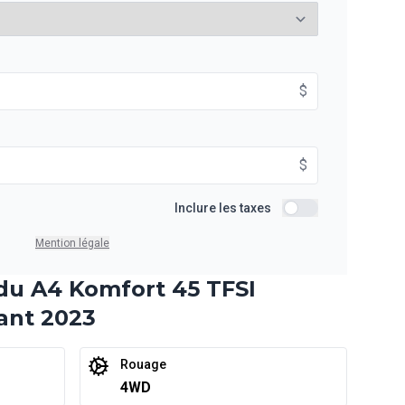
À partir de :
$
is
149
$
/
Sem.
$
À partir de :
Inclure les taxes
is
Inclure les taxes
192
$
/
Sem.
Mention légale
 du A4 Komfort 45 TFSI
rant 2023
À partir de :
is
279
$
/
Sem.
Rouage
4WD