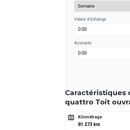
0.00 $ d'acompte • 6.99%
Valeur d'échange
Financement sur 48 mois
Financement sur 48 mo
0.00 $ d'acompte • 6.99%
Acompte
Financement sur 36 mois
Financement sur 36 mo
0.00 $ d'acompte • 6.99%
Caractéristiques
Financement sur 24 mois
quattro Toit ouv
Financement sur 24 mo
0.00 $ d'acompte • 6.99%
Kilométrage
81 273 km