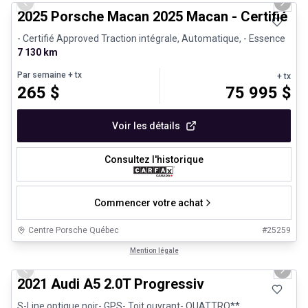
Previous slide
Next 
2025 Porsche Macan 2025 Macan - Certifié P
- Certifié Approved Traction intégrale, Automatique, - Essence
7 130 km
Par semaine
+ tx
+ tx
265
$
75 995
$
Voir les détails
Consultez l'historique
Commencer votre achat
Centre Porsche Québec
#
25259
1/30
Très bonne offre
Mention légale
Previous slide
Next 
2021 Audi A5 2.0T Progressiv
S-Line optique noir- GPS- Toit ouvrant- QUATTRO**