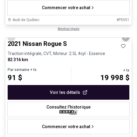
Commencer votre achat
Audi de Québec
#
P5551
1/26
Véhicules d'occasion certifiés
Mention légale
Previous slide
Next 
2021 Nissan Rogue S
Traction intégrale, CVT, Moteur: 2.5L 4cyl - Essence
82 316 km
Par semaine
+ tx
+ tx
91
$
19 998
$
Voir les détails
Consultez l'historique
Commencer votre achat