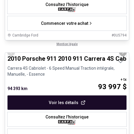
Consultez l'historique
Commencer votre achat
Cambridge Ford
#
0U5794
1/28
Très bonne offre
Mention légale
Previous slide
Next 
2010 Porsche 911 2010 911 Carrera 4S Cabrio
Carrera 4S Cabriolet - 6 Speed Manual Traction intégrale,
Manuelle, - Essence
+ tx
93 997
$
94 393 km
Voir les détails
Consultez l'historique