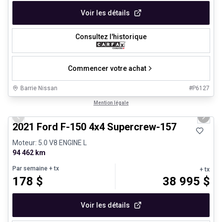
Voir les détails
Consultez l'historique
Commencer votre achat
Barrie Nissan
#
P6127
1/8
Très bonne offre
Mention légale
Previous slide
Next 
2021 Ford F-150 4x4 Supercrew-157
Moteur: 5.0 V8 ENGINE L
94 462 km
Par semaine
+ tx
+ tx
178
$
38 995
$
Voir les détails