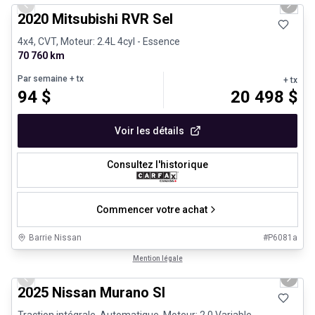
Previous slide
Next 
2020 Mitsubishi RVR Sel
4x4, CVT, Moteur: 2.4L 4cyl - Essence
70 760 km
Par semaine
+ tx
+ tx
94
$
20 498
$
Voir les détails
Consultez l'historique
Commencer votre achat
Barrie Nissan
#
P6081a
1/29
Très bonne offre
Mention légale
Previous slide
Next 
2025 Nissan Murano Sl
Traction intégrale, Automatique, Moteur: 2.0 Variable