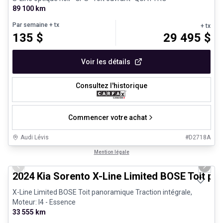
89 100 km
Par semaine
+ tx
+ tx
135
$
29 495
$
Voir les détails
Consultez l'historique
Commencer votre achat
Audi Lévis
#
D2718A
1/25
Très bonne offre
Mention légale
Previous slide
Next 
2024 Kia Sorento X-Line Limited BOSE Toit p
X-Line Limited BOSE Toit panoramique Traction intégrale,
Moteur: I4 - Essence
33 555 km