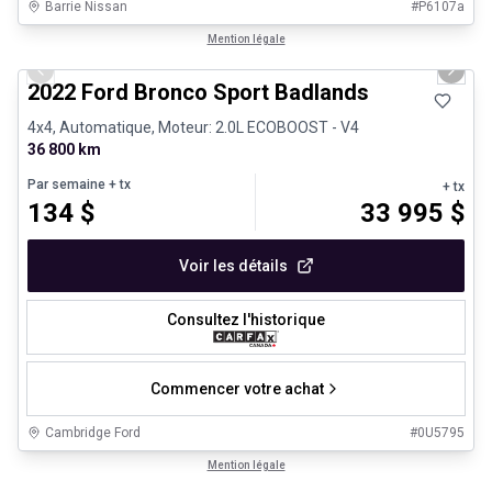
Barrie Nissan
#
P6107a
1/8
Très bonne offre
Mention légale
Previous slide
Next 
2022 Ford Bronco Sport Badlands
4x4, Automatique, Moteur: 2.0L ECOBOOST - V4
36 800 km
Par semaine
+ tx
+ tx
134
$
33 995
$
Voir les détails
Consultez l'historique
Commencer votre achat
Cambridge Ford
#
0U5795
1/31
Véhicules d'occasion certifiés
Mention légale