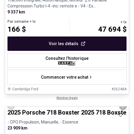
Compression Turbo I-4 -inc: remote e - V4 - Es...
9 337 km
Par semaine
+ tx
+ tx
166
$
47 694
$
Voir les détails
Consultez l'historique
Commencer votre achat
Cambridge Ford
#
26248A
1/29
Véhicules d'occasion certifiés
Mention légale
Previous slide
Next 
2025 Porsche 718 Boxster 2025 718 Boxster 
- CPO Propulsion, Manuelle, - Essence
23 909 km