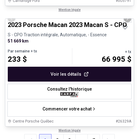
Cambridge Ford
#
0U5791
1/30
Véhicules d'occasion certifiés
Mention légale
Previous slide
Next 
2023 Porsche Macan 2023 Macan S - CPO
S - CPO Traction intégrale, Automatique, - Essence
51 669 km
Par semaine
+ tx
+ tx
233
$
66 995
$
Voir les détails
Consultez l'historique
Commencer votre achat
Centre Porsche Québec
#
26329A
Mention légale