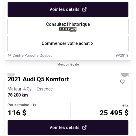
Voir les détails
Consultez l'historique
Commencer votre achat
Centre Porsche Québec
#
P2818
1/23
Très bonne offre
Mention légale
Previous slide
Next 
2021 Audi Q5 Komfort
Moteur: 4 Cyl. - Essence
78 200 km
Par semaine
+ tx
+ tx
116
$
25 495
$
Voir les détails