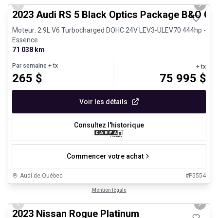
Previous slide
Next 
2023 Audi RS 5 Black Optics Package B&O Ca
Moteur: 2.9L V6 Turbocharged DOHC 24V LEV3-ULEV70 444hp -
Essence
71 038 km
Par semaine
+ tx
+ tx
265
$
75 995
$
Voir les détails
Consultez l'historique
Commencer votre achat
Audi de Québec
#
P5554
1/13
Véhicules d'occasion certifiés
Mention légale
Previous slide
Next 
2023 Nissan Rogue Platinum