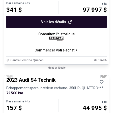
Par semaine
+ tx
+ tx
341
$
97 997
$
Voir les détails
Consultez l'historique
Commencer votre achat
Centre Porsche Québec
#
26368A
1/32
Véhicules d'occasion certifiés
Mention légale
Previous slide
Next 
2023 Audi S4 Technik
Échappement sport- Intérieur carbone- 350HP- QUATTRO***
72 500 km
Par semaine
+ tx
+ tx
157
$
44 995
$