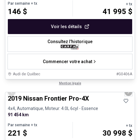
Par semaine
+ tx
+ tx
146
$
41 995
$
Voir les détails
Consultez l'historique
Commencer votre achat
Audi de Québec
#
G0406A
1/13
Véhicules d'occasion certifiés
Mention légale
Previous slide
Next 
2019 Nissan Frontier Pro-4X
4x4, Automatique, Moteur: 4.0L 6cyl - Essence
91 454 km
Par semaine
+ tx
+ tx
221
$
30 998
$