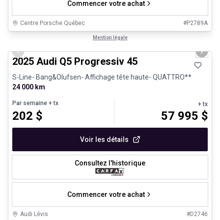
Commencer votre achat
Centre Porsche Québec
#
P2789A
1/27
Véhicules d'occasion certifiés
Mention légale
Previous slide
Next 
2025 Audi Q5 Progressiv 45
S-Line- Bang&Olufsen- Affichage tête haute- QUATTRO**
24 000 km
Par semaine
+ tx
+ tx
202
$
57 995
$
Voir les détails
Consultez l'historique
Commencer votre achat
Audi Lévis
#
D2746