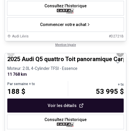
Consultez l'historique
Commencer votre achat
Audi Lévis
#
D2721B
1/27
Véhicules d'occasion certifiés
Mention légale
Previous slide
Next 
2025 Audi Q5 quattro Toit panoramique Carpl
Moteur: 2.0L 4-Cylinder TFSI - Essence
11 768 km
Par semaine
+ tx
+ tx
188
$
53 995
$
Voir les détails
Consultez l'historique