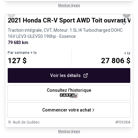
1/24
Très bonne offre
Mention légale
Previous slide
Next 
2021 Honda CR-V Sport AWD Toit ouvrant Vola
Traction intégrale, CVT, Moteur: 1.5L I4 Turbocharged DOHC
16V LEV3-ULEV50 190hp - Essence
79 683 km
Par semaine
+ tx
+ tx
127
$
27 806
$
Voir les détails
Consultez l'historique
Commencer votre achat
Audi de Québec
#
F0938A
1/27
Véhicules d'occasion certifiés
Mention légale