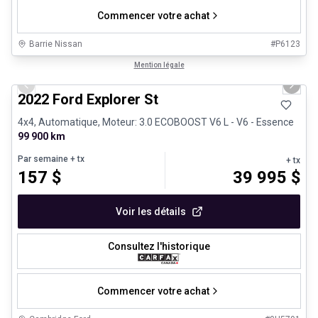
Commencer votre achat
Barrie Nissan
#
P6123
1/31
Très bonne offre
Mention légale
Previous slide
Next 
2022 Ford Explorer St
4x4, Automatique, Moteur: 3.0 ECOBOOST V6 L - V6 - Essence
99 900 km
Par semaine
+ tx
+ tx
157
$
39 995
$
Voir les détails
Consultez l'historique
Commencer votre achat