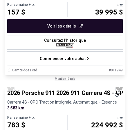
Par semaine
+ tx
+ tx
157
$
39 995
$
Voir les détails
Consultez l'historique
Commencer votre achat
Cambridge Ford
#
0F1949
1/26
Véhicules d'occasion certifiés
Mention légale
Previous slide
Next 
2026 Porsche 911 2026 911 Carrera 4S - CPO
Carrera 4S - CPO Traction intégrale, Automatique, - Essence
3 583 km
Par semaine
+ tx
+ tx
783
$
224 992
$