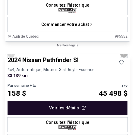
Consultez l'historique
Commencer votre achat
Audi de Québec
#
P5552
1/30
Véhicules d'occasion certifiés
Mention légale
Previous slide
Next 
2024 Nissan Pathfinder Sl
4x4, Automatique, Moteur: 3.5L 6cyl - Essence
33 139 km
Par semaine
+ tx
+ tx
158
$
45 498
$
Voir les détails
Consultez l'historique