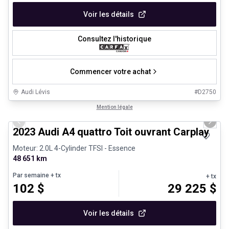
Voir les détails
Consultez l'historique
Commencer votre achat
Audi Lévis
#
D2750
1/30
Véhicules d'occasion certifiés
Mention légale
Previous slide
Next 
2023 Audi A4 quattro Toit ouvrant Carplay
Moteur: 2.0L 4-Cylinder TFSI - Essence
48 651 km
Par semaine
+ tx
+ tx
102
$
29 225
$
Voir les détails