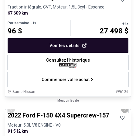
Traction intégrale, CVT, Moteur: 1.5L 3cyl - Essence
67 609 km
Par semaine
+ tx
+ tx
96
$
27 498
$
Voir les détails
Consultez l'historique
Commencer votre achat
Barrie Nissan
#
P6126
1/8
Très bonne offre
Mention légale
Previous slide
Next 
2022 Ford F-150 4X4 Supercrew-157
Moteur: 5.0L V8 ENGINE - V0
91 512 km