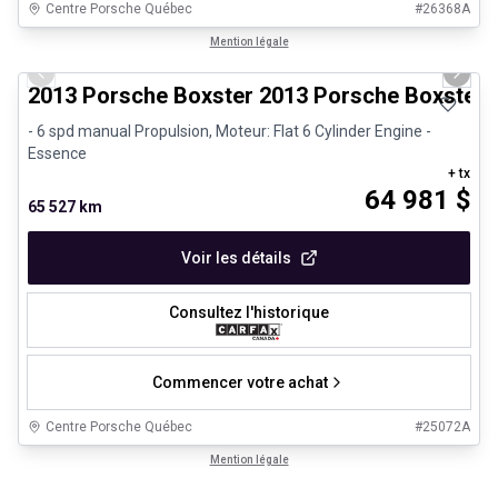
Centre Porsche Québec
#
26368A
1/27
Très bonne offre
Mention légale
Previous slide
Next 
2013 Porsche Boxster 2013 Porsche Boxster -
- 6 spd manual Propulsion, Moteur: Flat 6 Cylinder Engine -
Essence
+ tx
64 981
$
65 527 km
Voir les détails
Consultez l'historique
Commencer votre achat
Centre Porsche Québec
#
25072A
Mention légale