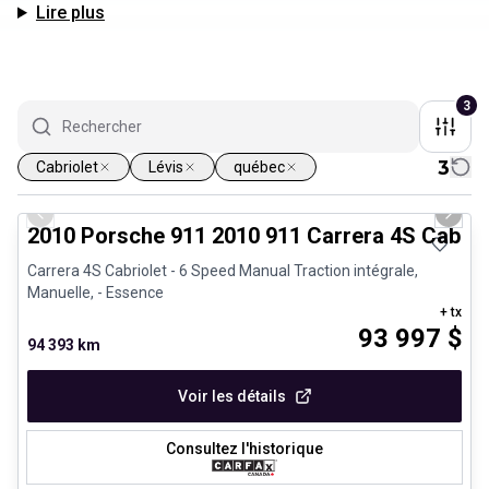
Lire plus
3
3
Cabriolet
Lévis
québec
1/28
Très bonne offre
Previous slide
Next 
2010 Porsche 911 2010 911 Carrera 4S Cabrio
Carrera 4S Cabriolet - 6 Speed Manual Traction intégrale,
Manuelle, - Essence
+ tx
93 997
$
94 393 km
Voir les détails
Consultez l'historique