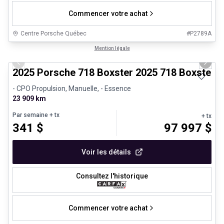
Commencer votre achat
Centre Porsche Québec
#
P2789A
1/29
Véhicules d'occasion certifiés
Mention légale
Previous slide
Next 
2025 Porsche 718 Boxster 2025 718 Boxster 
- CPO Propulsion, Manuelle, - Essence
23 909 km
Par semaine
+ tx
+ tx
341
$
97 997
$
Voir les détails
Consultez l'historique
Commencer votre achat