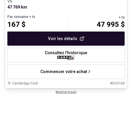
V6
47 769 km
Par semaine
+ tx
+ tx
167
$
47 995
$
Voir les détails
Consultez l'historique
Commencer votre achat
Cambridge Ford
#
0U5768
Mention légale