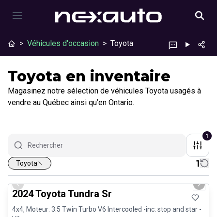
>
Véhicules d'occasion
>
Toyota
Toyota en inventaire
Magasinez notre sélection de véhicules Toyota usagés à
vendre au Québec ainsi qu’en Ontario.
1
1
Toyota
1/28
Très bonne offre
Previous slide
Next 
2024 Toyota Tundra Sr
4x4, Moteur: 3.5 Twin Turbo V6 Intercooled -inc: stop and star -