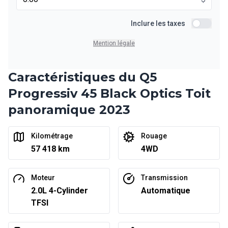
Financement sur 36 mois
À partir de :
Financement sur 36 mois
Inclure les taxes
299
$
/
Sem.
Inclure le
0.00 $ d'acompte • 6.99%
Mention légale
Caractéristiques du Q5
Financement sur 24 mois
À partir de :
Financement sur 24 mois
Progressiv 45 Black Optics Toit
434
$
/
Sem.
0.00 $ d'acompte • 6.99%
panoramique 2023
Kilométrage
Rouage
57 418 km
4WD
Moteur
Transmission
2.0L 4-Cylinder
Automatique
TFSI