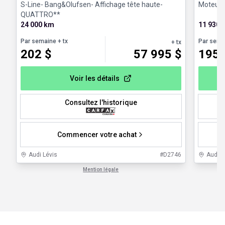
S-Line- Bang&Olufsen- Affichage tête haute-
Moteur: 
QUATTRO**
24 000 km
11 930 
Par semaine
+ tx
Par sema
+ tx
202
$
57 995
$
195
Voir les détails
Consultez l'historique
Commencer votre achat
Audi Lévis
#
D2746
Audi 
Mention légale
1 / 1