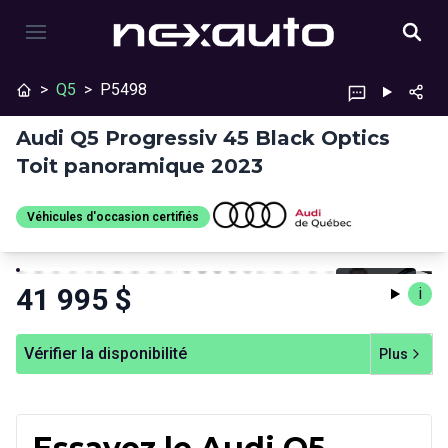
>
Q5
>
P5498
Audi Q5 Progressiv 45 Black Optics
Toit panoramique 2023
Véhicules d'occasion certifiés
Véhicules d'occasion
Arrêter
Précédent
Suivant
certifiés
41 995
$
i
Vérifier la disponibilité
Plus