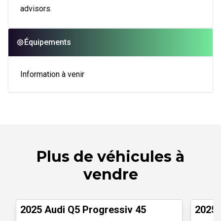
advisors.
Équipements
Information à venir
Plus de véhicules à
vendre
1/28
Véhicules d'occasion certifiés
Véhicul
2025 Audi Q5 Progressiv 45
2025 