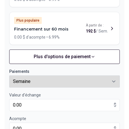
Plus populaire
À partir de :
Financement sur 60 mois
192
$
/
Sem.
0.00 $ d'acompte • 6.99%
Plus d'options de paiement
Financement sur 72 mois
À partir de :
Financement sur 72 mois
165
$
/
Sem.
Paiements
0.00 $ d'acompte • 6.99%
Valeur d'échange
Financement sur 48 mois
À partir de :
Financement sur 48 mois
$
232
$
/
Sem.
0.00 $ d'acompte • 6.99%
Acompte
$