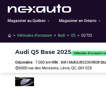
Magasiner au Québec
Magasiner en Ontario
>
Véhicules d'occasion
>
Audi
>
Q5
>
D2732
Audi Q5 Base 2025
Véhicules d'occasion ce
Odomètre :
7 000 km
•
VIN :
WA14AAGU8S2069808
•
Sto
6000 rue des Moissons, Lévis, QC, G6Y 0Z6
Véhicules d'occasion
Arrêter
Précédent
Suivant
certifiés