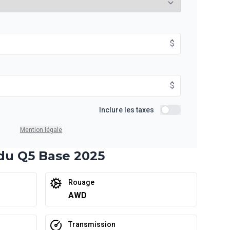
À partir de :
$
is
315
$
/
Sem.
$
À partir de :
Inclure les taxes
is
Inclure les taxes
406
$
/
Sem.
Mention légale
 du Q5 Base 2025
À partir de :
is
Rouage
589
$
/
Sem.
AWD
Transmission