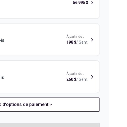
56 995
$
À partir de :
is
198
$
/
Sem.
À partir de :
is
260
$
/
Sem.
s d'options de paiement
À partir de :
is
224
$
/
Sem.