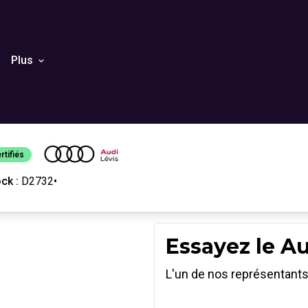
Plus
rtifiés
ck :
D2732
•
Essayez le A
L'un de nos représentan