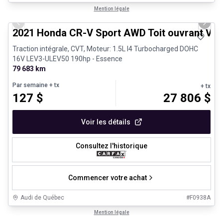
1/24
Très bonne offre
Mention légale
Previous slide
Next 
2021 Honda CR-V Sport AWD Toit ouvrant Vola
Traction intégrale, CVT, Moteur: 1.5L I4 Turbocharged DOHC
16V LEV3-ULEV50 190hp - Essence
79 683 km
Par semaine
+ tx
+ tx
127
$
27 806
$
Voir les détails
Consultez l'historique
Commencer votre achat
Audi de Québec
#
F0938A
1/27
Véhicules d'occasion certifiés
Mention légale