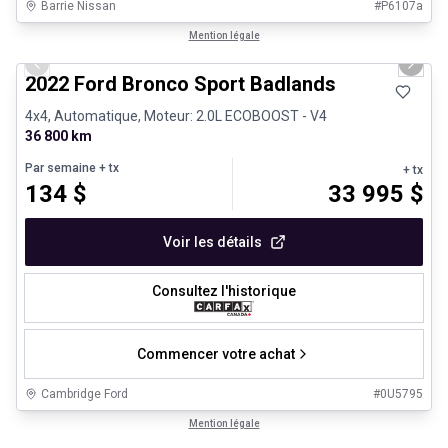
Barrie Nissan
#
P6107a
1/8
Très bonne offre
Mention légale
Previous slide
Next 
2022 Ford Bronco Sport Badlands
4x4, Automatique, Moteur: 2.0L ECOBOOST - V4
36 800 km
Par semaine
+ tx
+ tx
134
$
33 995
$
Voir les détails
Consultez l'historique
Commencer votre achat
Cambridge Ford
#
0U5795
1/31
Véhicules d'occasion certifiés
Mention légale