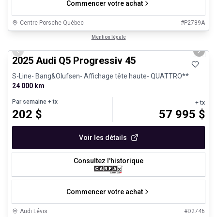
Commencer votre achat
Centre Porsche Québec
#
P2789A
1/27
Véhicules d'occasion certifiés
Mention légale
Previous slide
Next 
2025 Audi Q5 Progressiv 45
S-Line- Bang&Olufsen- Affichage tête haute- QUATTRO**
24 000 km
Par semaine
+ tx
+ tx
202
$
57 995
$
Voir les détails
Consultez l'historique
Commencer votre achat
Audi Lévis
#
D2746