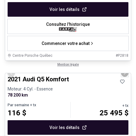
Voir les détails
Consultez l'historique
Commencer votre achat
Centre Porsche Québec
#
P2818
1/23
Très bonne offre
Mention légale
Previous slide
Next 
2021 Audi Q5 Komfort
Moteur: 4 Cyl. - Essence
78 200 km
Par semaine
+ tx
+ tx
116
$
25 495
$
Voir les détails