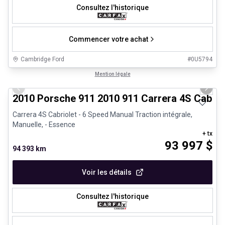
Consultez l'historique
Commencer votre achat
Cambridge Ford
#
0U5794
1/28
Très bonne offre
Mention légale
Previous slide
Next 
2010 Porsche 911 2010 911 Carrera 4S Cabrio
Carrera 4S Cabriolet - 6 Speed Manual Traction intégrale,
Manuelle, - Essence
+ tx
93 997
$
94 393 km
Voir les détails
Consultez l'historique