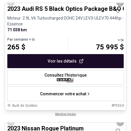
Previous slide
Next 
2023 Audi RS 5 Black Optics Package B&O Ca
Moteur: 2.9L V6 Turbocharged DOHC 24V LEV3-ULEV70 444hp -
Essence
71 038 km
Par semaine
+ tx
+ tx
265
$
75 995
$
Voir les détails
Consultez l'historique
Commencer votre achat
Audi de Québec
#
P5554
1/13
Véhicules d'occasion certifiés
Mention légale
Previous slide
Next 
2023 Nissan Rogue Platinum