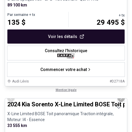
89 100 km
Par semaine
+ tx
+ tx
135
$
29 495
$
Voir les détails
Consultez l'historique
Commencer votre achat
Audi Lévis
#
D2718A
1/25
Très bonne offre
Mention légale
Previous slide
Next 
2024 Kia Sorento X-Line Limited BOSE Toit p
X-Line Limited BOSE Toit panoramique Traction intégrale,
Moteur: I4 - Essence
33 555 km