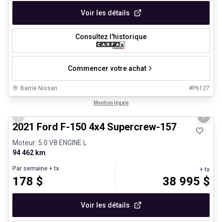
Voir les détails
Consultez l'historique
Commencer votre achat
Barrie Nissan
#
P6127
1/8
Très bonne offre
Mention légale
Previous slide
Next 
2021 Ford F-150 4x4 Supercrew-157
Moteur: 5.0 V8 ENGINE L
94 462 km
Par semaine
+ tx
+ tx
178
$
38 995
$
Voir les détails