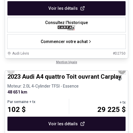
Voir les détails
Consultez l'historique
Commencer votre achat
Audi Lévis
#
D2750
1/30
Véhicules d'occasion certifiés
Mention légale
Previous slide
Next 
2023 Audi A4 quattro Toit ouvrant Carplay
Moteur: 2.0L 4-Cylinder TFSI - Essence
48 651 km
Par semaine
+ tx
+ tx
102
$
29 225
$
Voir les détails