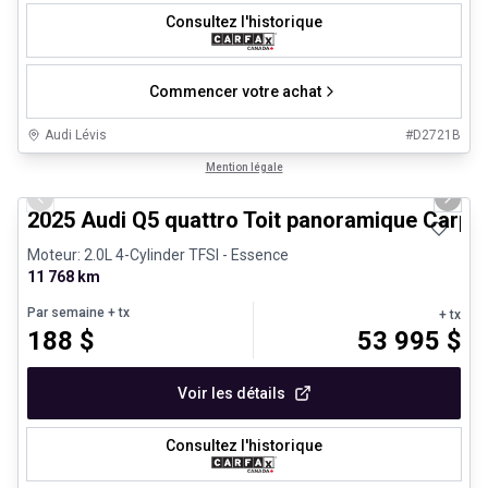
Consultez l'historique
Commencer votre achat
Audi Lévis
#
D2721B
1/27
Véhicules d'occasion certifiés
Mention légale
Previous slide
Next 
2025 Audi Q5 quattro Toit panoramique Carpl
Moteur: 2.0L 4-Cylinder TFSI - Essence
11 768 km
Par semaine
+ tx
+ tx
188
$
53 995
$
Voir les détails
Consultez l'historique