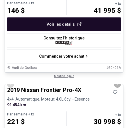
Par semaine
+ tx
+ tx
146
$
41 995
$
Voir les détails
Consultez l'historique
Commencer votre achat
Audi de Québec
#
G0406A
1/13
Véhicules d'occasion certifiés
Mention légale
Previous slide
Next 
2019 Nissan Frontier Pro-4X
4x4, Automatique, Moteur: 4.0L 6cyl - Essence
91 454 km
Par semaine
+ tx
+ tx
221
$
30 998
$