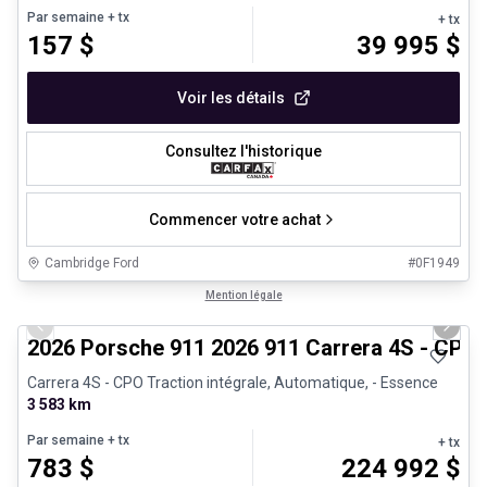
Par semaine
+ tx
+ tx
157
$
39 995
$
Voir les détails
Consultez l'historique
Commencer votre achat
Cambridge Ford
#
0F1949
1/26
Véhicules d'occasion certifiés
Mention légale
Previous slide
Next 
2026 Porsche 911 2026 911 Carrera 4S - CPO
Carrera 4S - CPO Traction intégrale, Automatique, - Essence
3 583 km
Par semaine
+ tx
+ tx
783
$
224 992
$