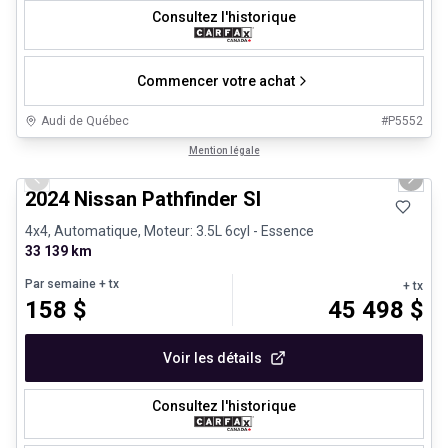
Consultez l'historique
Commencer votre achat
Audi de Québec
#
P5552
1/30
Véhicules d'occasion certifiés
Mention légale
Previous slide
Next 
2024 Nissan Pathfinder Sl
4x4, Automatique, Moteur: 3.5L 6cyl - Essence
33 139 km
Par semaine
+ tx
+ tx
158
$
45 498
$
Voir les détails
Consultez l'historique