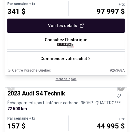
Par semaine
+ tx
+ tx
341
$
97 997
$
Voir les détails
Consultez l'historique
Commencer votre achat
Centre Porsche Québec
#
26368A
1/32
Véhicules d'occasion certifiés
Mention légale
Previous slide
Next 
2023 Audi S4 Technik
Échappement sport- Intérieur carbone- 350HP- QUATTRO***
72 500 km
Par semaine
+ tx
+ tx
157
$
44 995
$