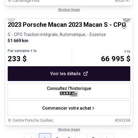
Cambridge Ford
#
0U5791
1/30
Véhicules d'occasion certifiés
Mention légale
Previous slide
Next 
2023 Porsche Macan 2023 Macan S - CPO
S - CPO Traction intégrale, Automatique, - Essence
51 669 km
Par semaine
+ tx
+ tx
233
$
66 995
$
Voir les détails
Consultez l'historique
Commencer votre achat
Centre Porsche Québec
#
26329A
Mention légale