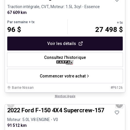
Traction intégrale, CVT, Moteur: 1.5L 3cyl - Essence
67 609 km
Par semaine
+ tx
+ tx
96
$
27 498
$
Voir les détails
Consultez l'historique
Commencer votre achat
Barrie Nissan
#
P6126
1/8
Très bonne offre
Mention légale
Previous slide
Next 
2022 Ford F-150 4X4 Supercrew-157
Moteur: 5.0L V8 ENGINE - V0
91 512 km