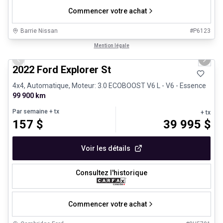
Commencer votre achat
Barrie Nissan
#
P6123
1/31
Très bonne offre
Mention légale
Previous slide
Next 
2022 Ford Explorer St
4x4, Automatique, Moteur: 3.0 ECOBOOST V6 L - V6 - Essence
99 900 km
Par semaine
+ tx
+ tx
157
$
39 995
$
Voir les détails
Consultez l'historique
Commencer votre achat