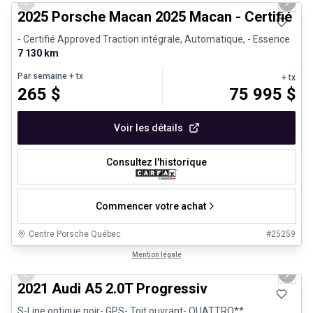
Previous slide
Next 
2025 Porsche Macan 2025 Macan - Certifié P
- Certifié Approved Traction intégrale, Automatique, - Essence
7 130 km
Par semaine
+ tx
+ tx
265
$
75 995
$
Voir les détails
Consultez l'historique
Commencer votre achat
Centre Porsche Québec
#
25259
1/30
Très bonne offre
Mention légale
Previous slide
Next 
2021 Audi A5 2.0T Progressiv
S-Line optique noir- GPS- Toit ouvrant- QUATTRO**