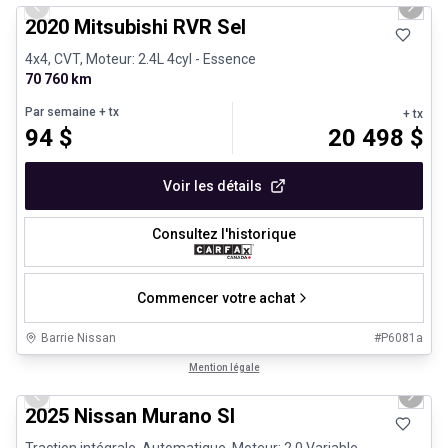
Previous slide
Next 
2020 Mitsubishi RVR Sel
4x4, CVT, Moteur: 2.4L 4cyl - Essence
70 760 km
Par semaine
+ tx
+ tx
94
$
20 498
$
Voir les détails
Consultez l'historique
Commencer votre achat
Barrie Nissan
#
P6081a
1/29
Très bonne offre
Mention légale
Previous slide
Next 
2025 Nissan Murano Sl
Traction intégrale, Automatique, Moteur: 2.0 Variable