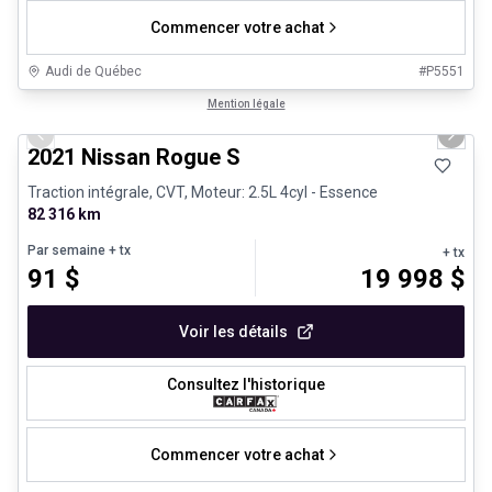
Commencer votre achat
Audi de Québec
#
P5551
1/26
Véhicules d'occasion certifiés
Mention légale
Previous slide
Next 
2021 Nissan Rogue S
Traction intégrale, CVT, Moteur: 2.5L 4cyl - Essence
82 316 km
Par semaine
+ tx
+ tx
91
$
19 998
$
Voir les détails
Consultez l'historique
Commencer votre achat