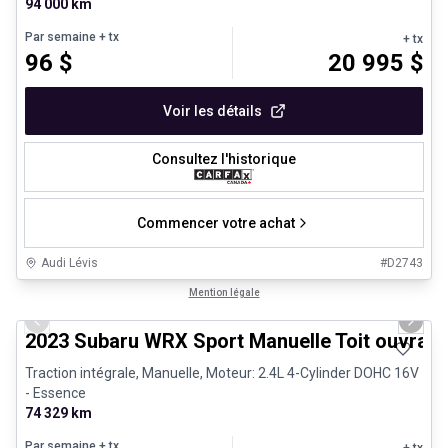
94 000 km
Par semaine
+ tx
+ tx
96
$
20 995
$
Voir les détails
Consultez l'historique
Commencer votre achat
Audi Lévis
#
D2743
1/27
Très bonne offre
Mention légale
Previous slide
Next 
2023 Subaru WRX Sport Manuelle Toit ouvrant
Traction intégrale, Manuelle, Moteur: 2.4L 4-Cylinder DOHC 16V
- Essence
74 329 km
Par semaine
+ tx
+ tx