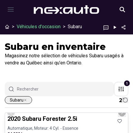
>
Véhicules d'occasion
>
Subaru
Subaru en inventaire
Magasinez notre sélection de véhicules Subaru usagés à
vendre au Québec ainsi qu’en Ontario.
1
2
Subaru
1/25
Très bonne offre
Previous slide
Next 
2020 Subaru Forester 2.5i
Automatique, Moteur: 4 Cyl. - Essence