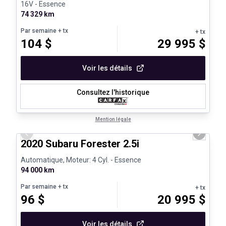
16V - Essence
74 329 km
Par semaine
+ tx
+ tx
104
$
29 995
$
Voir les détails
Consultez l'historique
1/25
Mention légale
Previous slide
Next sli
2020 Subaru Forester 2.5i
Automatique, Moteur: 4 Cyl. - Essence
94 000 km
Par semaine
+ tx
+ tx
96
$
20 995
$
Voir les détails