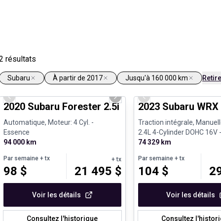
2
résultats
Subaru
À partir de 2017
Jusqu'à 160 000 km
Retire
1/25
Previous slide
Next slide
Previous slide
2020 Subaru Forester 2.5i
2023 Subaru WRX S
Automatique, Moteur: 4 Cyl. -
Traction intégrale, Manuell
Essence
2.4L 4-Cylinder DOHC 16V 
94 000 km
74 329 km
Par semaine
+ tx
Par semaine
+ tx
+ tx
98
$
21 495
$
104
$
2
Voir les détails
Voir les détails
Consultez l'historique
Consultez l'histor