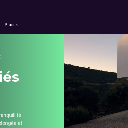
Plus
E
iés
anquillité
rolongée et