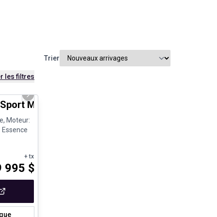
Trier
r les filtres
1/27
Next slide
port Manuelle Toit ouvrant
e, Moteur:
- Essence
+ tx
9 995
$
ique