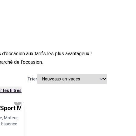
d'occasion aux tarifs les plus avantageux !
marché de l'occasion.
Trier
r les filtres
1/8
Next slide
port Manuelle Toit ouvrant
e, Moteur:
- Essence