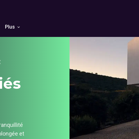
Plus
E
iés
anquillité
rolongée et