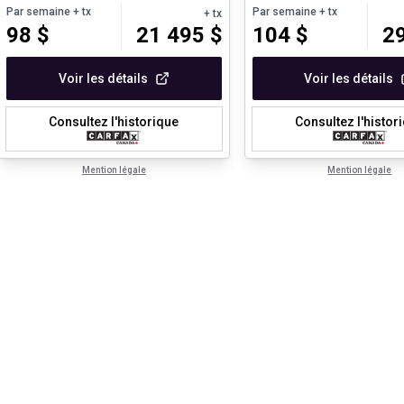
Par semaine
+ tx
Par semaine
+ tx
+ tx
98
$
21 495
$
104
$
2
Voir les détails
Voir les détails
Consultez l'historique
Consultez l'histor
Mention légale
Mention légale