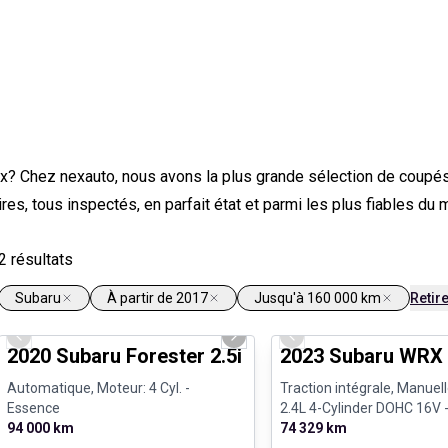
x? Chez nexauto, nous avons la plus grande sélection de coupés 
es, tous inspectés, en parfait état et parmi les plus fiables du 
2
résultats
Subaru
À partir de 2017
Jusqu'à 160 000 km
Retire
1/25
Previous slide
Next slide
Previous slide
2020 Subaru Forester 2.5i
2023 Subaru WRX S
Automatique, Moteur: 4 Cyl. -
Traction intégrale, Manuell
Essence
2.4L 4-Cylinder DOHC 16V 
94 000 km
74 329 km