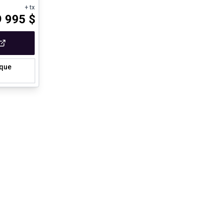
+ tx
9 995
$
ique