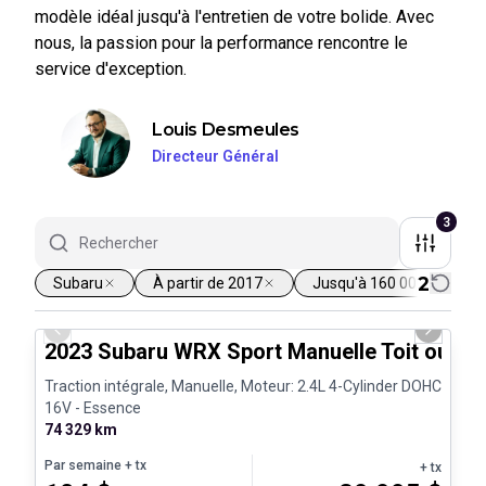
modèle idéal jusqu'à l'entretien de votre bolide. Avec
nous, la passion pour la performance rencontre le
service d'exception.
Louis Desmeules
Directeur Général
3
2
Subaru
À partir de 2017
Jusqu'à 160 000 km
1/25
Previous slide
Next sli
2023 Subaru WRX Sport Manuelle Toit ouvra
Traction intégrale, Manuelle, Moteur: 2.4L 4-Cylinder DOHC
16V - Essence
74 329 km
Par semaine
+ tx
+ tx