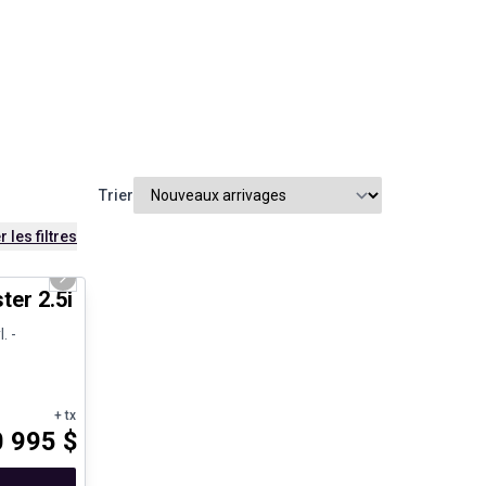
Trier
r les filtres
1/25
Next slide
ter 2.5i
. -
+ tx
0 995
$