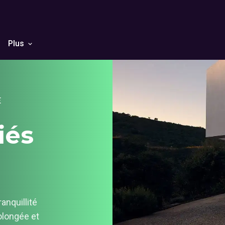
Plus
E
iés
anquillité
rolongée et