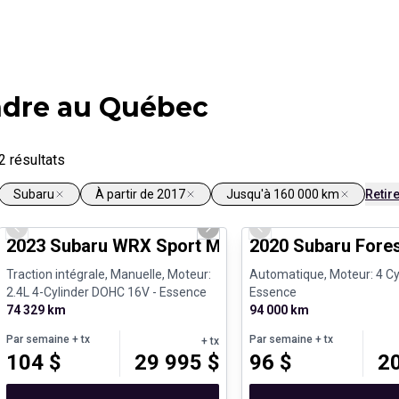
ndre au Québec
2
résultats
Subaru
À partir de 2017
Jusqu'à 160 000 km
Retire
1/25
Previous slide
Next slide
Previous slide
2023 Subaru WRX Sport Manuelle Toit ouvrant
2020 Subaru Fores
Traction intégrale, Manuelle, Moteur:
Automatique, Moteur: 4 Cyl
2.4L 4-Cylinder DOHC 16V - Essence
Essence
74 329 km
94 000 km
Par semaine
+ tx
Par semaine
+ tx
+ tx
104
$
29 995
$
96
$
2