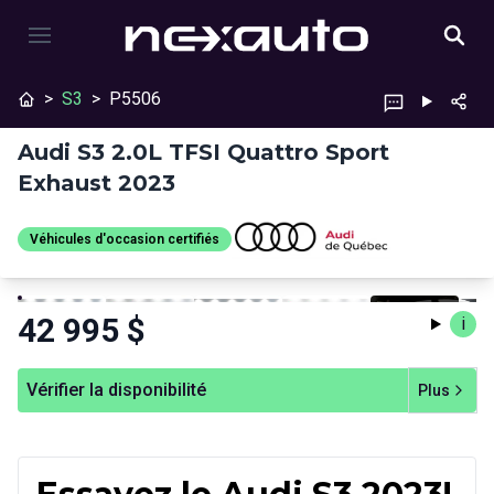
>
S3
>
P5506
Audi S3 2.0L TFSI Quattro Sport
Exhaust 2023
Véhicules d'occasion certifiés
Véhicules d'occasion
Arrêter
Précédent
Suivant
certifiés
42 995
$
i
Vérifier la disponibilité
Plus