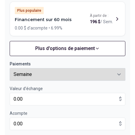
Plus populaire
À partir de :
Financement sur 60 mois
196
$
/
Sem.
0.00 $ d'acompte • 6.99%
Plus d'options de paiement
Financement sur 72 mois
À partir de :
Financement sur 72 mois
169
$
/
Sem.
Paiements
0.00 $ d'acompte • 6.99%
Valeur d'échange
Financement sur 48 mois
À partir de :
Financement sur 48 mois
$
238
$
/
Sem.
0.00 $ d'acompte • 6.99%
Acompte
$
Financement sur 36 mois
À partir de :