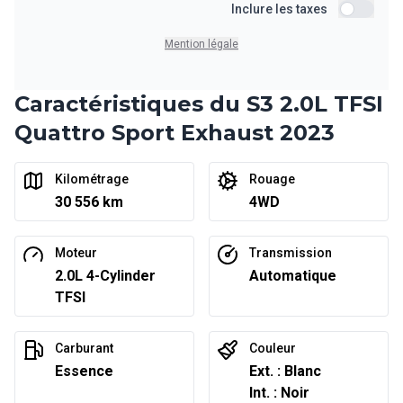
Financement sur 36 mois
Inclure les taxes
306
$
/
Sem.
Inclure le
0.00 $ d'acompte • 6.99%
Mention légale
Caractéristiques du S3 2.0L TFSI
Financement sur 24 mois
À partir de :
Financement sur 24 mois
Quattro Sport Exhaust 2023
444
$
/
Sem.
0.00 $ d'acompte • 6.99%
Kilométrage
Rouage
30 556 km
4WD
Moteur
Transmission
2.0L 4-Cylinder
Automatique
TFSI
Carburant
Couleur
Essence
Ext. : Blanc
Int. : Noir