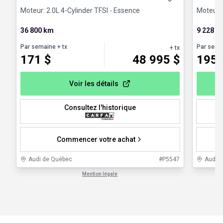
Moteur: 2.0L 4-Cylinder TFSI - Essence
Moteur: 
36 800 km
9 228 k
Par semaine
+ tx
Par sema
+ tx
171
$
48 995
$
195
Voir les détails
Consultez l'historique
Commencer votre achat
Audi de Québec
#
P5547
Audi 
Mention légale
1 / 1