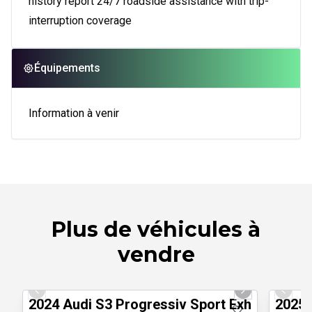
history report 24/7 roadside assistance with trip-
interruption coverage
Équipements
Information à venir
Plus de véhicules à
vendre
1/30
Véhicules d'occasion certifiés
Véhicul
Previous slide
Next slide
Previo
2024 Audi S3 Progressiv Sport Exhaust Han
2025 