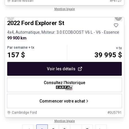
Barrie Nissan
#
P6127
1/31
Très bonne offre
Mention légale
Previous slide
Next 
2022 Ford Explorer St
4x4, Automatique, Moteur: 3.0 ECOBOOST V6 L - V6 - Essence
99 900 km
Par semaine
+ tx
+ tx
157
$
39 995
$
Voir les détails
Consultez l'historique
Commencer votre achat
Cambridge Ford
#
0U5791
Mention légale