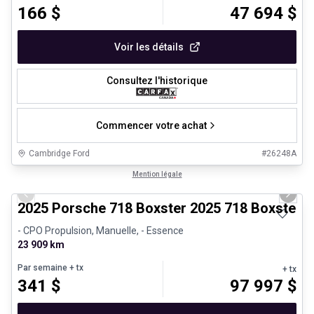
166
$
47 694
$
Voir les détails
Consultez l'historique
Commencer votre achat
Cambridge Ford
#
26248A
1/29
Véhicules d'occasion certifiés
Mention légale
Previous slide
Next 
2025 Porsche 718 Boxster 2025 718 Boxster 
- CPO Propulsion, Manuelle, - Essence
23 909 km
Par semaine
+ tx
+ tx
341
$
97 997
$