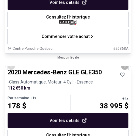
Voir les détails
Consultez l'historique
Commencer votre achat
Centre Porsche Québec
#
26368A
1/25
Très bonne offre
Mention légale
Previous slide
Next 
2020 Mercedes-Benz GLE GLE350
-Class Automatique, Moteur: 4 Cyl. - Essence
112 650 km
Par semaine
+ tx
+ tx
178
$
38 995
$
Voir les détails
Consultez l'historique