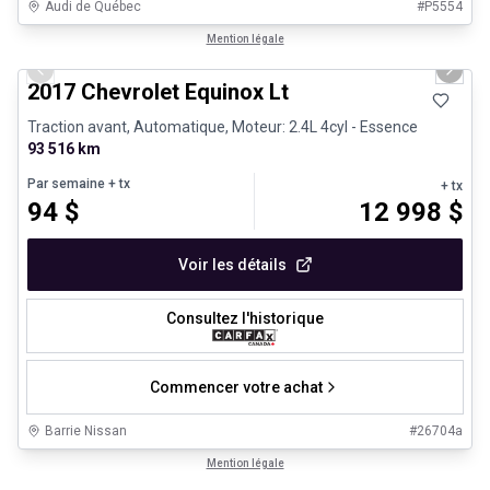
Audi de Québec
#
P5554
1/12
Véhicules d'occasion certifiés
Mention légale
Previous slide
Next 
2017 Chevrolet Equinox Lt
Traction avant, Automatique, Moteur: 2.4L 4cyl - Essence
93 516 km
Par semaine
+ tx
+ tx
94
$
12 998
$
Voir les détails
Consultez l'historique
Commencer votre achat
Barrie Nissan
#
26704a
1/8
Très bonne offre
Mention légale