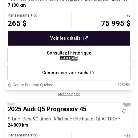
7 130 km
Par semaine
+ tx
+ tx
265
$
75 995
$
Voir les détails
Consultez l'historique
Commencer votre achat
Centre Porsche Québec
#
25259
1/27
Véhicules d'occasion certifiés
Mention légale
Previous slide
Next 
2025 Audi Q5 Progressiv 45
S-Line- Bang&Olufsen- Affichage tête haute- QUATTRO**
24 000 km
Par semaine
+ tx
+ tx