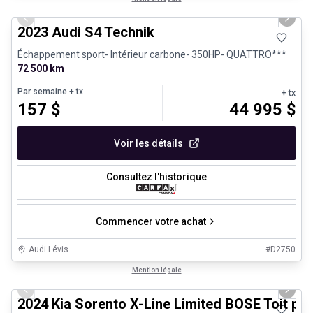
Previous slide
Next 
2023 Audi S4 Technik
Échappement sport- Intérieur carbone- 350HP- QUATTRO***
72 500 km
Par semaine
+ tx
+ tx
157
$
44 995
$
Voir les détails
Consultez l'historique
Commencer votre achat
Audi Lévis
#
D2750
1/25
Très bonne offre
Mention légale
Previous slide
Next 
2024 Kia Sorento X-Line Limited BOSE Toit p