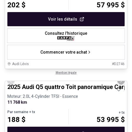
202
$
57 995
$
Voir les détails
Consultez l'historique
Commencer votre achat
Audi Lévis
#
D2746
1/27
Véhicules d'occasion certifiés
Mention légale
Previous slide
Next 
2025 Audi Q5 quattro Toit panoramique Carpl
Moteur: 2.0L 4-Cylinder TFSI - Essence
11 768 km
Par semaine
+ tx
+ tx
188
$
53 995
$