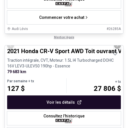
Commencer votre achat
Audi Lévis
#
26285A
1/24
Très bonne offre
Mention légale
Previous slide
Next 
2021 Honda CR-V Sport AWD Toit ouvrant Vola
Traction intégrale, CVT, Moteur: 1.5L I4 Turbocharged DOHC
16V LEV3-ULEV50 190hp - Essence
79 683 km
Par semaine
+ tx
+ tx
127
$
27 806
$
Voir les détails
Consultez l'historique