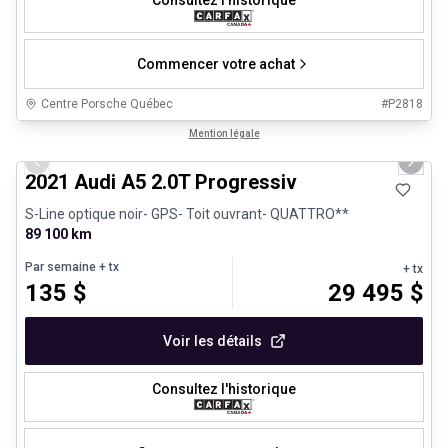
Consultez l'historique
Commencer votre achat
Centre Porsche Québec
#
P2818
1/30
Très bonne offre
Mention légale
Previous slide
Next 
2021 Audi A5 2.0T Progressiv
S-Line optique noir- GPS- Toit ouvrant- QUATTRO**
89 100 km
Par semaine
+ tx
+ tx
135
$
29 495
$
Voir les détails
Consultez l'historique