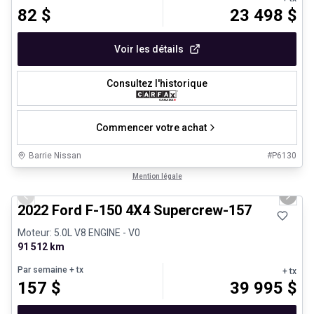
82
$
23 498
$
Voir les détails
Consultez l'historique
Commencer votre achat
Barrie Nissan
#
P6130
1/8
Très bonne offre
Mention légale
Previous slide
Next 
2022 Ford F-150 4X4 Supercrew-157
Moteur: 5.0L V8 ENGINE - V0
91 512 km
Par semaine
+ tx
+ tx
157
$
39 995
$