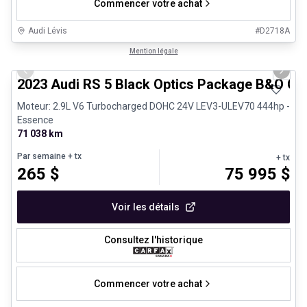
Commencer votre achat
Audi Lévis
#
D2718A
1/8
Véhicules d'occasion certifiés
Mention légale
Previous slide
Next 
2023 Audi RS 5 Black Optics Package B&O Ca
Moteur: 2.9L V6 Turbocharged DOHC 24V LEV3-ULEV70 444hp -
Essence
71 038 km
Par semaine
+ tx
+ tx
265
$
75 995
$
Voir les détails
Consultez l'historique
Commencer votre achat