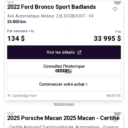
Previous slide
Next 
2022 Ford Bronco Sport Badlands
4x4, Automatique, Moteur: 2.0L ECOBOOST - V4
36 800 km
Par semaine
+ tx
+ tx
134
$
33 995
$
Voir les détails
Consultez l'historique
Commencer votre achat
Cambridge Ford
#
0U5795
1/31
Véhicules d'occasion certifiés
Mention légale
Previous slide
Next 
2025 Porsche Macan 2025 Macan - Certifié P
- Certifié Approved Traction intégrale, Automatique, - Essence