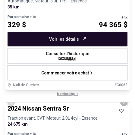
Automatique, Moteur: 3.0L TFSI - Essence
35 km
Par semaine
+ tx
+ tx
329
$
94 365
$
Voir les détails
Consultez l'historique
Commencer votre achat
Audi de Québec
#
G0063
1/12
Véhicules d'occasion certifiés
Mention légale
Previous slide
Next 
2024 Nissan Sentra Sr
Traction avant, CVT, Moteur: 2.0L 4cyl - Essence
24 675 km
Par semaine
+ tx
+ tx