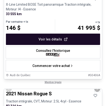
X-Line Limited BOSE Toit panoramique Traction intégrale,
Moteur: I4 - Essence
33 555 km
Par semaine
+ tx
+ tx
146
$
41 995
$
Voir les détails
Consultez l'historique
Commencer votre achat
Audi de Québec
#
G0406A
1/26
Véhicules d'occasion certifiés
Mention légale
Previous slide
Next 
2021 Nissan Rogue S
Traction intégrale, CVT, Moteur: 2.5L 4cyl - Essence
82 316 km