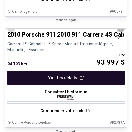
Cambridge Ford
#
0U5794
1/28
Très bonne offre
Mention légale
Previous slide
Next 
2010 Porsche 911 2010 911 Carrera 4S Cabrio
Carrera 4S Cabriolet - 6 Speed Manual Traction intégrale,
Manuelle, - Essence
+ tx
93 997
$
94 393 km
Voir les détails
Consultez l'historique
Commencer votre achat
Centre Porsche Québec
#
P2789A
1/32
Véhicules d'occasion certifiés
Mention légale