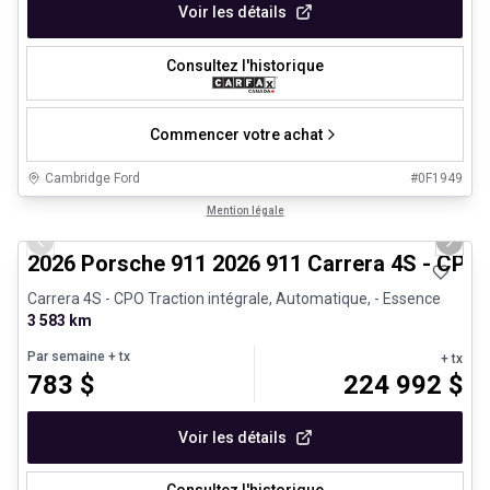
Voir les détails
Consultez l'historique
Commencer votre achat
Cambridge Ford
#
0F1949
1/26
Véhicules d'occasion certifiés
Mention légale
Previous slide
Next 
2026 Porsche 911 2026 911 Carrera 4S - CPO
Carrera 4S - CPO Traction intégrale, Automatique, - Essence
3 583 km
Par semaine
+ tx
+ tx
783
$
224 992
$
Voir les détails