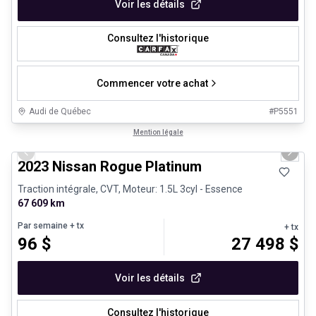
Voir les détails
Consultez l'historique
Commencer votre achat
Audi de Québec
#
P5551
1/13
Véhicules d'occasion certifiés
Mention légale
Previous slide
Next 
2023 Nissan Rogue Platinum
Traction intégrale, CVT, Moteur: 1.5L 3cyl - Essence
67 609 km
Par semaine
+ tx
+ tx
96
$
27 498
$
Voir les détails
Consultez l'historique