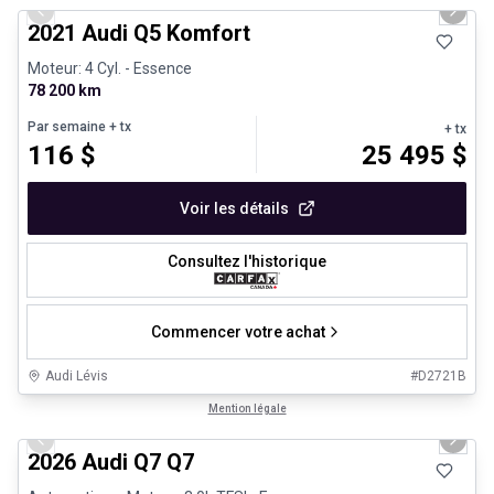
Previous slide
Next 
2021 Audi Q5 Komfort
Moteur: 4 Cyl. - Essence
78 200 km
Par semaine
+ tx
+ tx
116
$
25 495
$
Voir les détails
Consultez l'historique
Commencer votre achat
Audi Lévis
#
D2721B
1/3
Très bonne offre
Mention légale
Previous slide
Next 
2026 Audi Q7 Q7