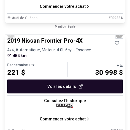
Commencer votre achat
Audi de Québec
#
F0938A
1/13
Véhicules d'occasion certifiés
Mention légale
Previous slide
Next 
2019 Nissan Frontier Pro-4X
4x4, Automatique, Moteur: 4.0L 6cyl - Essence
91 454 km
Par semaine
+ tx
+ tx
221
$
30 998
$
Voir les détails
Consultez l'historique
Commencer votre achat