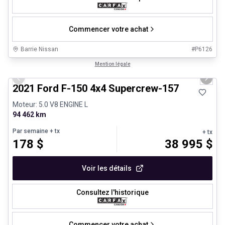
Commencer votre achat
Barrie Nissan
#
P6126
1/8
Très bonne offre
Mention légale
Previous slide
Next 
2021 Ford F-150 4x4 Supercrew-157
Moteur: 5.0 V8 ENGINE L
94 462 km
Par semaine
+ tx
+ tx
178
$
38 995
$
Voir les détails
Consultez l'historique
Commencer votre achat