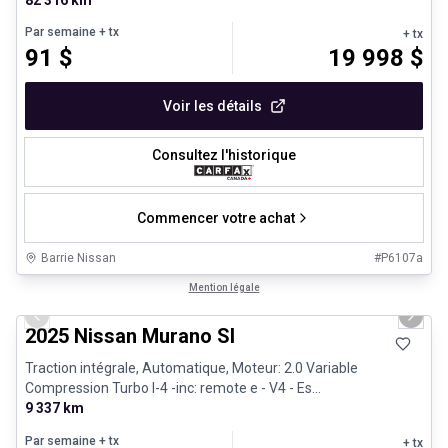
Par semaine
+ tx
+ tx
91
$
19 998
$
Voir les détails
Consultez l'historique
Commencer votre achat
Barrie Nissan
#
P6107a
1/29
Très bonne offre
Mention légale
Previous slide
Next 
2025 Nissan Murano Sl
Traction intégrale, Automatique, Moteur: 2.0 Variable
Compression Turbo I-4 -inc: remote e - V4 - Es...
9 337 km
Par semaine
+ tx
+ tx