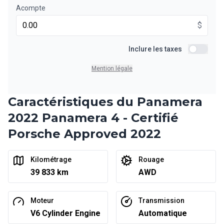
Acompte
$
Financement sur 24 mois
À partir de :
Financement sur 24 mois
Inclure les taxes
1 002
$
/
Sem.
Inclure le
0.00 $ d'acompte • 6.99%
Mention légale
Caractéristiques du Panamera
2022 Panamera 4 - Certifié
Porsche Approved 2022
Kilométrage
Rouage
39 833 km
AWD
Moteur
Transmission
V6 Cylinder Engine
Automatique