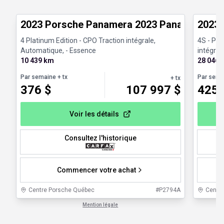
Véhicules d'occasion certifiés
Très bo
2023 Porsche Panamera 2023 Panamera 4 Pl
2023 
4 Platinum Edition - CPO Traction intégrale,
4S - Pre
Automatique, - Essence
intégral
10 439 km
Engine - 
28 046 
Par semaine
+ tx
Par sema
+ tx
376
$
107 997
$
425
Voir les détails
Consultez l'historique
Commencer votre achat
Centre Porsche Québec
#
P2794A
Centr
Mention légale
1 / 1