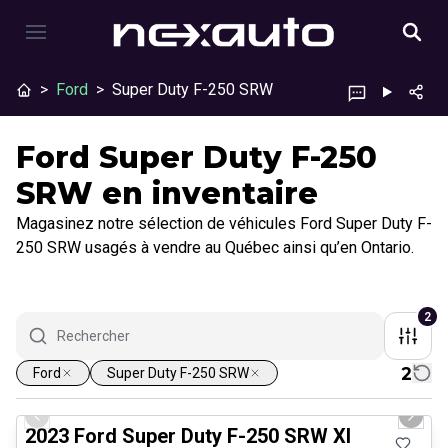
>
Ford
>
Super Duty F-250 SRW
Ford Super Duty F-250
SRW en inventaire
Magasinez notre sélection de véhicules Ford Super Duty F-
250 SRW usagés à vendre au Québec ainsi qu’en Ontario.
2
2
Ford
Super Duty F-250 SRW
1/8
Très bonne offre
Previous slide
Next 
2023 Ford Super Duty F-250 SRW Xl