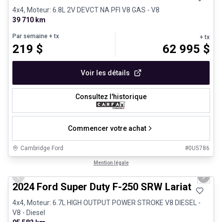
4x4, Moteur: 6.8L 2V DEVCT NA PFI V8 GAS - V8
39 710 km
Par semaine
+ tx
+ tx
219
$
62 995
$
Voir les détails
Consultez l'historique
Commencer votre achat
Cambridge Ford
#
0U5786
1/28
Très bonne offre
Mention légale
Previous slide
Next 
2024 Ford Super Duty F-250 SRW Lariat
4x4, Moteur: 6.7L HIGH OUTPUT POWER STROKE V8 DIESEL -
V8 - Diesel