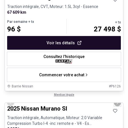
Traction intégrale, CVT, Moteur: 1.5L 3cyl - Essence
67 609 km
Par semaine
+ tx
+ tx
96
$
27 498
$
Voir les détails
Consultez l'historique
Commencer votre achat
Barrie Nissan
#
P6126
1/29
Très bonne offre
Mention légale
Previous slide
Next 
2025 Nissan Murano Sl
Traction intégrale, Automatique, Moteur: 2.0 Variable
Compression Turbo I-4 -inc: remote e - V4 - Es...