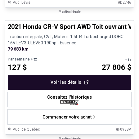
Audi Lévis
#
D2746
1/24
Très bonne offre
Mention légale
2021 Honda CR-V Sport AWD Toit ouvrant Vola
Traction intégrale, CVT, Moteur: 1.5L I4 Turbocharged DOHC
16V LEV3-ULEV50 190hp - Essence
79 683 km
Par semaine
+ tx
+ tx
127
$
27 806
$
Voir les détails
Consultez l'historique
Commencer votre achat
Audi de Québec
#
F0938A
1/27
Véhicules d'occasion certifiés
Mention légale