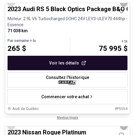
Previous slide
Next 
2023 Audi RS 5 Black Optics Package B&O Ca
Moteur: 2.9L V6 Turbocharged DOHC 24V LEV3-ULEV70 444hp -
Essence
71 038 km
Par semaine
+ tx
+ tx
265
$
75 995
$
Voir les détails
Consultez l'historique
Commencer votre achat
Audi de Québec
#
P5554
1/13
Véhicules d'occasion certifiés
Mention légale
Previous slide
Next 
2023 Nissan Rogue Platinum