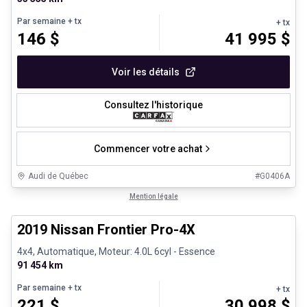
Par semaine
+ tx
+ tx
146
$
41 995
$
Voir les détails
Consultez l'historique
Commencer votre achat
Audi de Québec
#
G0406A
1/13
Véhicules d'occasion certifiés
Mention légale
2019 Nissan Frontier Pro-4X
4x4, Automatique, Moteur: 4.0L 6cyl - Essence
91 454 km
Par semaine
+ tx
+ tx
221
$
30 998
$