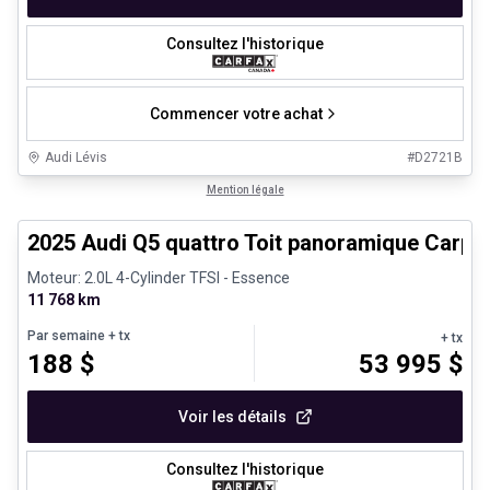
Consultez l'historique
Commencer votre achat
Audi Lévis
#
D2721B
1/27
Véhicules d'occasion certifiés
Mention légale
2025 Audi Q5 quattro Toit panoramique Carpl
Moteur: 2.0L 4-Cylinder TFSI - Essence
11 768 km
Par semaine
+ tx
+ tx
188
$
53 995
$
Voir les détails
Consultez l'historique