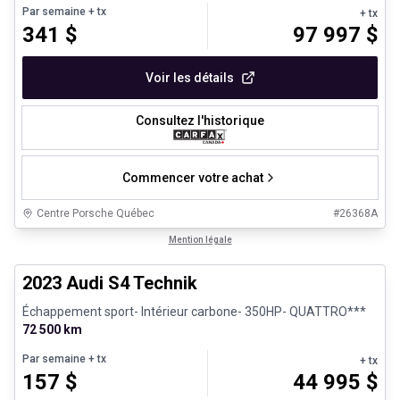
Par semaine
+ tx
+ tx
341
$
97 997
$
Voir les détails
Consultez l'historique
Commencer votre achat
Centre Porsche Québec
#
26368A
1/32
Véhicules d'occasion certifiés
Mention légale
2023 Audi S4 Technik
Échappement sport- Intérieur carbone- 350HP- QUATTRO***
72 500 km
Par semaine
+ tx
+ tx
157
$
44 995
$