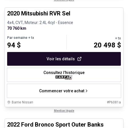
2020 Mitsubishi RVR Sel
4x4, CVT, Moteur: 2.4L 4cyl - Essence
70 760 km
Par semaine
+ tx
+ tx
94
$
20 498
$
Voir les détails
Consultez l'historique
Commencer votre achat
Barrie Nissan
#
P6081a
1/8
Très bonne offre
Mention légale
2022 Ford Bronco Sport Outer Banks