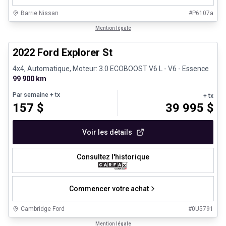
Barrie Nissan
#
P6107a
1/31
Très bonne offre
Mention légale
2022 Ford Explorer St
4x4, Automatique, Moteur: 3.0 ECOBOOST V6 L - V6 - Essence
99 900 km
Par semaine
+ tx
+ tx
157
$
39 995
$
Voir les détails
Consultez l'historique
Commencer votre achat
Cambridge Ford
#
0U5791
1/31
Véhicules d'occasion certifiés
Mention légale