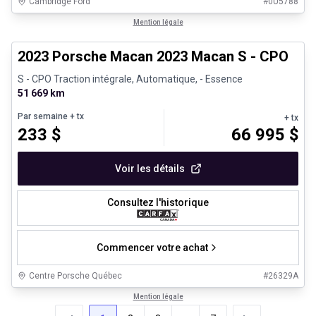
Cambridge Ford
#
0U5788
1/30
Véhicules d'occasion certifiés
Mention légale
2023 Porsche Macan 2023 Macan S - CPO
S - CPO Traction intégrale, Automatique, - Essence
51 669 km
Par semaine
+ tx
+ tx
233
$
66 995
$
Voir les détails
Consultez l'historique
Commencer votre achat
Centre Porsche Québec
#
26329A
Mention légale