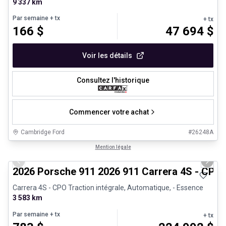
9 337 km
Par semaine
+ tx
+ tx
166
$
47 694
$
Voir les détails
Consultez l'historique
Commencer votre achat
Cambridge Ford
#
26248A
1/26
Véhicules d'occasion certifiés
Mention légale
Previous slide
Next 
2026 Porsche 911 2026 911 Carrera 4S - CPO
Carrera 4S - CPO Traction intégrale, Automatique, - Essence
3 583 km
Par semaine
+ tx
+ tx