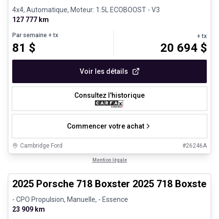
4x4, Automatique, Moteur: 1.5L ECOBOOST - V3
127 777 km
Par semaine
+ tx
+ tx
81
$
20 694
$
Voir les détails
Consultez l'historique
Commencer votre achat
Cambridge Ford
#
26246A
1/29
Véhicules d'occasion certifiés
Mention légale
2025 Porsche 718 Boxster 2025 718 Boxster 
- CPO Propulsion, Manuelle, - Essence
23 909 km