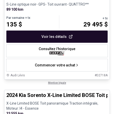
S-Line optique noir- GPS- Toit ouvrant- QUATTRO**
89 100 km
Par semaine
+ tx
+ tx
135
$
29 495
$
Voir les détails
Consultez l'historique
Commencer votre achat
Audi Lévis
#
D2718A
1/25
Très bonne offre
Mention légale
2024 Kia Sorento X-Line Limited BOSE Toit p
X-Line Limited BOSE Toit panoramique Traction intégrale,
Moteur: I4 - Essence
33 555 km