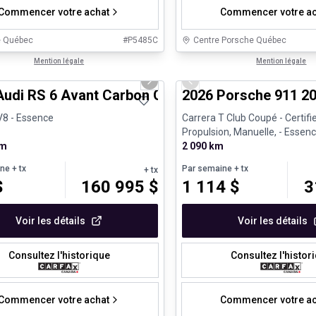
Commencer votre achat
Commencer votre ac
e Québec
#
P5485C
Centre Porsche Québec
1/33
s d'occasion certifiés
Mention légale
Véhicules d'occasion certifiés
Mention légale
us slide
Next slide
Previous slide
Audi RS 6 Avant Carbon Optic Package Full Leat
2026 Porsche 911 20
V8 - Essence
Carrera T Club Coupé - Certi
Propulsion, Manuelle, - Essen
km
2 090 km
ine
+ tx
Par semaine
+ tx
+ tx
$
160 995
$
1 114
$
3
Voir les détails
Voir les détails
Consultez l'historique
Consultez l'histor
Commencer votre achat
Commencer votre ac