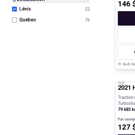
146
Lévis
22
Québec
76
Audi d
Très bo
Previo
2021 
Traction 
Turboch
190hp - 
79 683 
Par sema
127