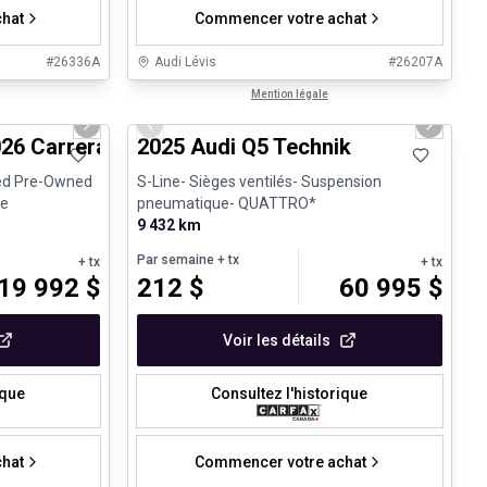
hat
Commencer votre achat
#
26336A
Audi Lévis
#
26207A
1/37
1/27
Véhicules d'occasion certifiés
Mention légale
Next slide
Previous slide
Next sli
her Package
26 Carrera T Club Coupé - Certified Pre-Owned
2025 Audi Q5 Technik
fied Pre-Owned
S-Line- Sièges ventilés- Suspension
ce
pneumatique- QUATTRO*
9 432 km
Par semaine
+ tx
+ tx
+ tx
19 992
$
212
$
60 995
$
Voir les détails
ique
Consultez l'historique
hat
Commencer votre achat