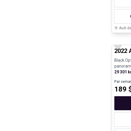
Audi d
Véhicule
Previo
2022 
Black Op
panorami
29 301 
Par sema
189