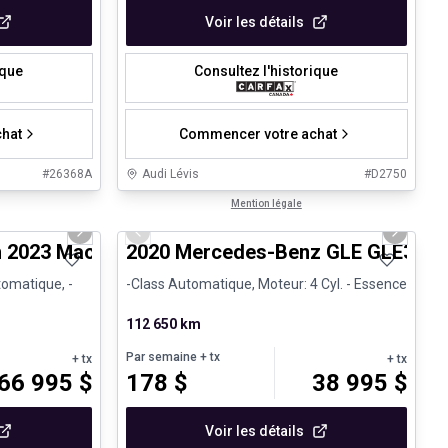
Voir les détails
ique
Consultez l'historique
hat
Commencer votre achat
#
26368A
Audi Lévis
#
D2750
1/30
1/25
Très bonne offre
Mention légale
Next slide
Previous slide
Next sli
 2023 Macan S - CPO
2020 Mercedes-Benz GLE GLE350
tomatique, -
-Class Automatique, Moteur: 4 Cyl. - Essence
112 650 km
Par semaine
+ tx
+ tx
+ tx
66 995
$
178
$
38 995
$
Voir les détails