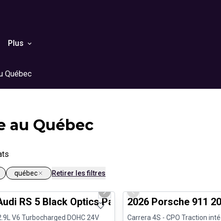
Plus
au Québec
e au Québec
ats
québec
Retirer les filtres
1/8
nne offre
Véhicules d'occasion certifiés
us slide
Next slide
Previous slide
Audi RS 5 Black Optics Package B&O Carplay
2026 Porsche 911 20
2.9L V6 Turbocharged DOHC 24V
Carrera 4S - CPO Traction inté