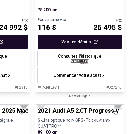
78 200 km
Par semaine
+ tx
+ tx
+ tx
24 992
$
116
$
25 495
$
Voir les détails
ique
Consultez l'historique
hat
Commencer votre achat
#
P2818
Audi Lévis
#
D2721B
1/31
1/30
Très bonne offre
Mention légale
Next slide
Previous slide
Next sli
 2025 Macan - Certifié Porsche Approved
2021 Audi A5 2.0T Progressiv
tégrale,
S-Line optique noir- GPS- Toit ouvrant-
QUATTRO**
89 100 km