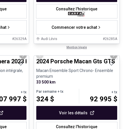
ique
Consultez l'historique
hat
Commencer votre achat
#
26329A
Audi Lévis
#
26285A
1/30
1/28
Très bonne offre
Mention légale
Next slide
Previous slide
Next sli
era 2023 Panamera 4 Platinum Edition - CPO
2024 Porsche Macan Gts GTS
ion intégrale,
Macan Ensemble Sport Chrono- Ensemble
premium
33 500 km
Par semaine
+ tx
+ tx
+ tx
07 997
$
324
$
92 995
$
Voir les détails
ique
Consultez l'historique