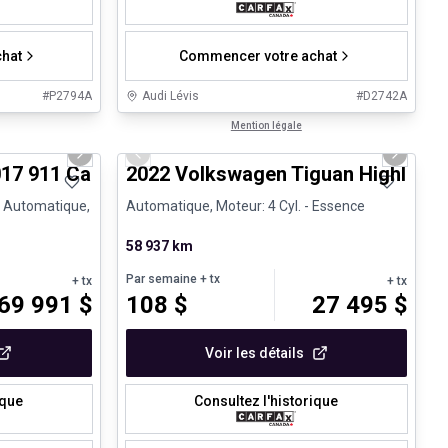
hat
Commencer votre achat
#
P2794A
Audi Lévis
#
D2742A
1/27
1/28
Très bonne offre
Mention légale
Next slide
Previous slide
Next sli
mique
017 911 Carrera GTS - CPO
2022 Volkswagen Tiguan Highline R
, Automatique,
Automatique, Moteur: 4 Cyl. - Essence
58 937 km
Par semaine
+ tx
+ tx
+ tx
69 991
$
108
$
27 495
$
Voir les détails
ique
Consultez l'historique