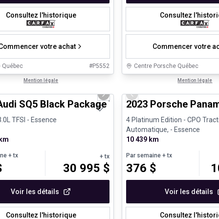
Consultez l'historique
Consultez l'histor
Commencer votre achat
Commencer votre ac
e Québec
#
P5552
Centre Porsche Québec
1/32
s d'occasion certifiés
Mention légale
Véhicules d'occasion certifiés
Mention légale
us slide
Next slide
Previous slide
Audi SQ5 Black Package Toit panoramique
2023 Porsche Panam
3.0L TFSI - Essence
4 Platinum Edition - CPO Tract
Automatique, - Essence
 km
10 439 km
ine
+ tx
Par semaine
+ tx
+ tx
$
30 995
$
376
$
1
Voir les détails
Voir les détails
Consultez l'historique
Consultez l'histor