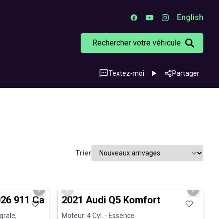
English
Rechercher votre véhicule
Textez-moi
Partager
Trier
1/26
1/23
Très bonne offre
Next slide
Previous slide
Next sli
26 911 Carrera 4S - CPO
2021 Audi Q5 Komfort
grale,
Moteur: 4 Cyl. - Essence