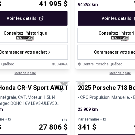
$
41 995
$
94 393 km
Voir les détails
Voir les détails
Consultez l'historique
Consultez l'histor
Commencer votre achat
Commencer votre ac
e Québec
#
G0406A
Centre Porsche Québec
1/24
nne offre
Mention légale
Véhicules d'occasion certifiés
Mention légale
us slide
Next slide
Previous slide
Honda CR-V Sport AWD Toit ouvrant Volant chauf
2025 Porsche 718 Bo
intégrale, CVT, Moteur: 1.5L I4
- CPO Propulsion, Manuelle, -
arged DOHC 16V LEV3-ULEV50
Essence
km
23 909 km
ine
+ tx
Par semaine
+ tx
+ tx
$
27 806
$
341
$