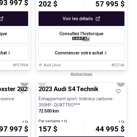
93 997
$
202
$
57 995
$
Voir les détails
ique
Consultez l'historique
hat
Commencer votre achat
#
P2789A
Audi Lévis
#
D2746
1/29
1/32
Véhicules d'occasion certifiés
Mention légale
Next slide
Previous slide
Next sli
fant
xster 2025 718 Boxster - CPO
2023 Audi S4 Technik
 Essence
Échappement sport- Intérieur carbone-
350HP- QUATTRO***
72 500 km
Par semaine
+ tx
+ tx
+ tx
97 997
$
157
$
44 995
$