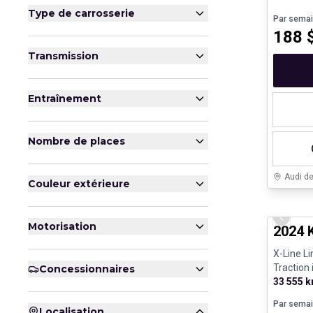
Type de carrosserie
Par sema
188
Transmission
Entraînement
Nombre de places
Audi d
Couleur extérieure
Très bo
Previo
Motorisation
2024 
X-Line L
Traction 
Concessionnaires
33 555 
Par sema
Localisation