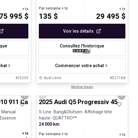
Par semaine
+ tx
+ tx
+ tx
75 995
$
135
$
29 495
$
Voir les détails
ique
Consultez l'historique
hat
Commencer votre achat
#
25259
Audi Lévis
#
D2718A
1/28
1/27
Véhicules d'occasion certifiés
Mention légale
Next slide
Previous slide
Next sli
e
10 911 Carrera 4S Cabriolet - 6 Speed Manual
2025 Audi Q5 Progressiv 45
d Manual
S-Line- Bang&Olufsen- Affichage tête
- Essence
haute- QUATTRO**
24 000 km
+ tx
Par semaine
+ tx
+ tx