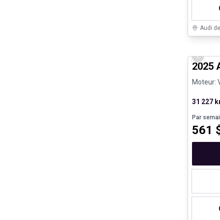
Audi d
Véhicule
Previo
2025 
Moteur: 
31 227 
Par sema
561