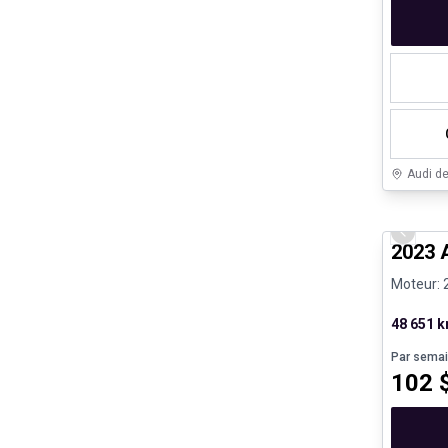
Audi d
Véhicule
Previo
2023 A
Moteur: 2
48 651 
Par sema
102