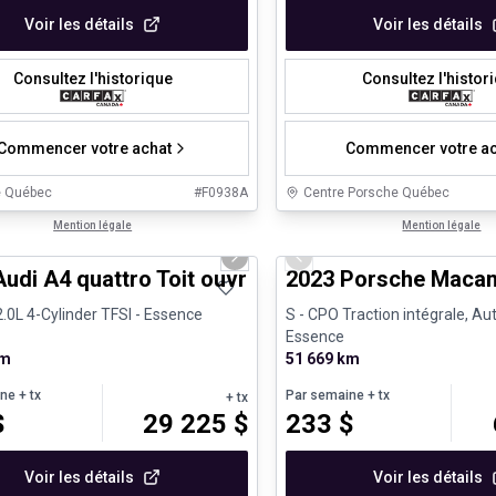
Voir les détails
Voir les détails
Consultez l'historique
Consultez l'histor
Commencer votre achat
Commencer votre ac
e Québec
#
F0938A
Centre Porsche Québec
1/30
s d'occasion certifiés
Mention légale
Véhicules d'occasion certifiés
Mention légale
us slide
Next slide
Previous slide
udi A4 quattro Toit ouvrant Carplay
2023 Porsche Macan
.0L 4-Cylinder TFSI - Essence
S - CPO Traction intégrale, Au
Essence
km
51 669 km
ine
+ tx
Par semaine
+ tx
+ tx
$
29 225
$
233
$
Voir les détails
Voir les détails