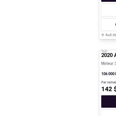
Audi d
Véhicule
Previo
2020 
Moteur: 
106 000
Par sema
142