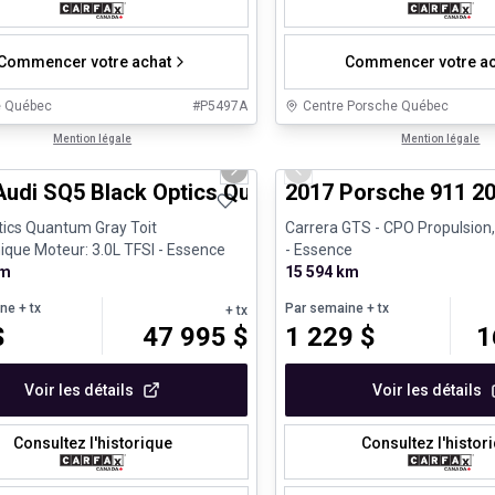
Commencer votre achat
Commencer votre ac
e Québec
#
P5497A
Centre Porsche Québec
1/35
s d'occasion certifiés
Mention légale
Véhicules d'occasion certifiés
Mention légale
us slide
Next slide
Previous slide
Audi SQ5 Black Optics Quantum Gray Toit panora
2017 Porsche 911 2
tics Quantum Gray Toit
Carrera GTS - CPO Propulsion
que Moteur: 3.0L TFSI - Essence
- Essence
km
15 594 km
ine
+ tx
Par semaine
+ tx
+ tx
$
47 995
$
1 229
$
1
Voir les détails
Voir les détails
Consultez l'historique
Consultez l'histor