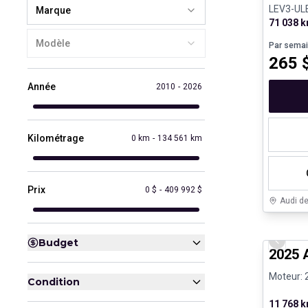
LEV3-UL
Marque
71 038 
Modèle
Par sema
265
Année
2010
-
2026
Kilométrage
0 km
-
134 561 km
Prix
0 $
-
409 992 $
Audi d
Véhicule
Budget
Previo
2025 
Moteur: 2
Condition
11 768 