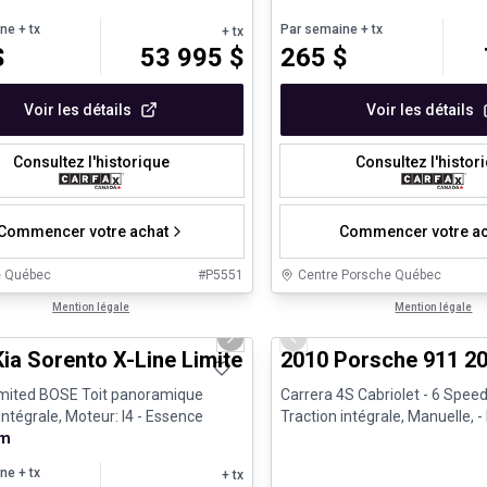
ine
+ tx
Par semaine
+ tx
+ tx
$
53 995
$
265
$
Voir les détails
Voir les détails
Consultez l'historique
Consultez l'histor
Commencer votre achat
Commencer votre ac
e Québec
#
P5551
Centre Porsche Québec
1/25
nne offre
Mention légale
Très bonne offre
Mention légale
us slide
Next slide
Previous slide
Kia Sorento X-Line Limited BOSE Toit panoramiqu
2010 Porsche 911 20
imited BOSE Toit panoramique
Carrera 4S Cabriolet - 6 Spee
intégrale, Moteur: I4 - Essence
Traction intégrale, Manuelle, 
km
ine
+ tx
+ tx