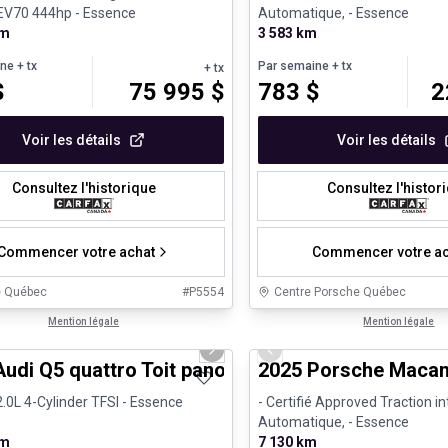
EV70 444hp - Essence
Automatique, - Essence
km
3 583 km
ine
+ tx
Par semaine
+ tx
+ tx
$
75 995
$
783
$
2
Voir les détails
Voir les détails
Consultez l'historique
Consultez l'histor
Commencer votre achat
Commencer votre ac
e Québec
#
P5554
Centre Porsche Québec
1/27
s d'occasion certifiés
Mention légale
Véhicules d'occasion certifiés
Mention légale
us slide
Next slide
Previous slide
Audi Q5 quattro Toit panoramique Carplay
2025 Porsche Macan
.0L 4-Cylinder TFSI - Essence
- Certifié Approved Traction in
Automatique, - Essence
km
7 130 km