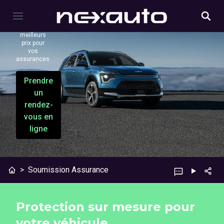
assurance
Profitez des
meilleurs
prix pour
vos
assurances
Prendre
un
rendez-
vous en
ligne
>
Soumission Assurance
Protection sur mesure pour
votre véhicule