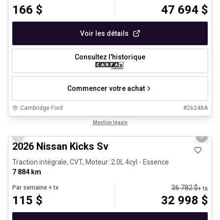
166
$
47 694
$
Voir les détails
Consultez l'historique
Commencer votre achat
Cambridge Ford
#
26248A
1/24
Véhicules d'occasion certifiés
Mention légale
Previous slide
Next 
2026 Nissan Kicks Sv
Traction intégrale, CVT, Moteur: 2.0L 4cyl - Essence
7 884 km
36 782
$
Par semaine
+ tx
+ tx
115
$
32 998
$