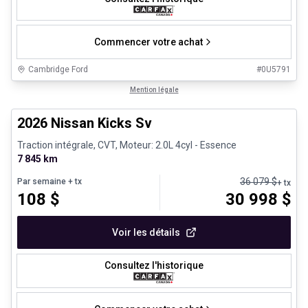
Commencer votre achat
Cambridge Ford
#
0U5791
1/25
Véhicules d'occasion certifiés
Mention légale
2026 Nissan Kicks Sv
Traction intégrale, CVT, Moteur: 2.0L 4cyl - Essence
7 845 km
36 079
$
Par semaine
+ tx
+ tx
108
$
30 998
$
Voir les détails
Consultez l'historique