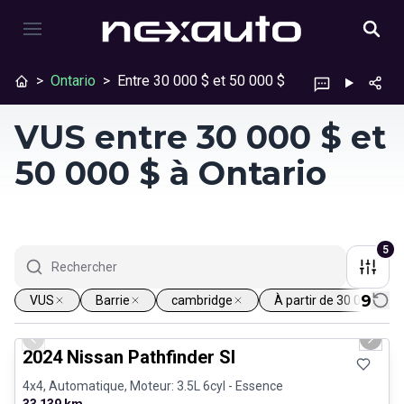
>
Ontario
>
Entre 30 000 $ et 50 000 $
VUS entre 30 000 $ et
50 000 $ à Ontario
5
9
VUS
Barrie
cambridge
À partir de 30 000 $
1/30
Véhicules d'occasion certifiés
Previous slide
Next 
2024 Nissan Pathfinder Sl
4x4, Automatique, Moteur: 3.5L 6cyl - Essence