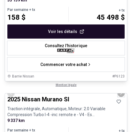
33 139 km
Par semaine
+ tx
+ tx
158
$
45 498
$
Voir les détails
Consultez l'historique
Commencer votre achat
Barrie Nissan
#
P6123
1/29
Très bonne offre
Mention légale
Previous slide
Next 
2025 Nissan Murano Sl
Traction intégrale, Automatique, Moteur: 2.0 Variable
Compression Turbo I-4 -inc: remote e - V4 - Es...
9 337 km
Par semaine
+ tx
+ tx