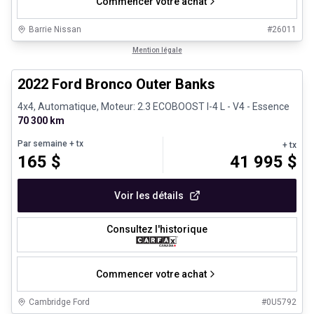
Commencer votre achat
Barrie Nissan
#
26011
1/8
Très bonne offre
Mention légale
2022 Ford Bronco Outer Banks
4x4, Automatique, Moteur: 2.3 ECOBOOST I-4 L - V4 - Essence
70 300 km
Par semaine
+ tx
+ tx
165
$
41 995
$
Voir les détails
Consultez l'historique
Commencer votre achat
Cambridge Ford
#
0U5792