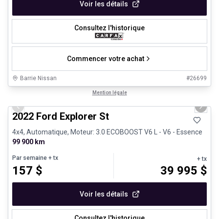
Voir les détails
Consultez l'historique
Commencer votre achat
Barrie Nissan
#
26699
1/31
Très bonne offre
Mention légale
Previous slide
Next 
2022 Ford Explorer St
4x4, Automatique, Moteur: 3.0 ECOBOOST V6 L - V6 - Essence
99 900 km
Par semaine
+ tx
+ tx
157
$
39 995
$
Voir les détails
Consultez l'historique