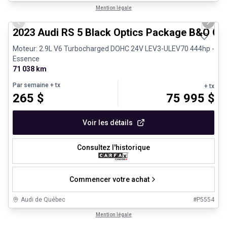
1/8
Véhicules d'occasion certifiés
Mention légale
Previous slide
Next 
2023 Audi RS 5 Black Optics Package B&O Ca
Moteur: 2.9L V6 Turbocharged DOHC 24V LEV3-ULEV70 444hp -
Essence
71 038 km
Par semaine
+ tx
+ tx
265
$
75 995
$
Voir les détails
Consultez l'historique
Commencer votre achat
Audi de Québec
#
P5554
1/12
Véhicules d'occasion certifiés
Mention légale