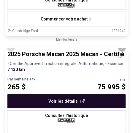
Consultez l'historique
Commencer votre achat
Cambridge Ford
#
0F1949
1/31
Véhicules d'occasion certifiés
Mention légale
Previous slide
Next 
2025 Porsche Macan 2025 Macan - Certifié P
- Certifié Approved Traction intégrale, Automatique, - Essence
7 130 km
Par semaine
+ tx
+ tx
265
$
75 995
$
Voir les détails
Consultez l'historique