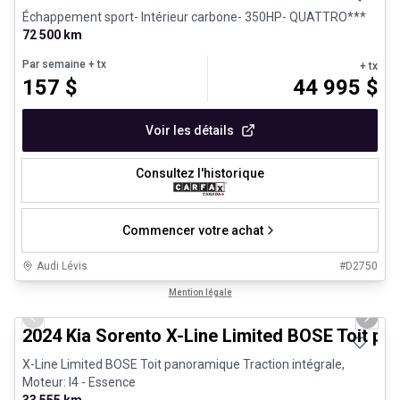
Échappement sport- Intérieur carbone- 350HP- QUATTRO***
72 500 km
Par semaine
+ tx
+ tx
157
$
44 995
$
Voir les détails
Consultez l'historique
Commencer votre achat
Audi Lévis
#
D2750
1/25
Très bonne offre
Mention légale
Previous slide
Next 
2024 Kia Sorento X-Line Limited BOSE Toit p
X-Line Limited BOSE Toit panoramique Traction intégrale,
Moteur: I4 - Essence
33 555 km