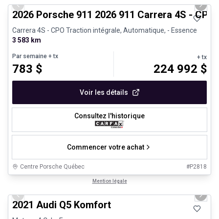
Previous slide
Next 
2026 Porsche 911 2026 911 Carrera 4S - CPO
Carrera 4S - CPO Traction intégrale, Automatique, - Essence
3 583 km
Par semaine
+ tx
+ tx
783
$
224 992
$
Voir les détails
Consultez l'historique
Commencer votre achat
Centre Porsche Québec
#
P2818
1/23
Très bonne offre
Mention légale
Previous slide
Next 
2021 Audi Q5 Komfort