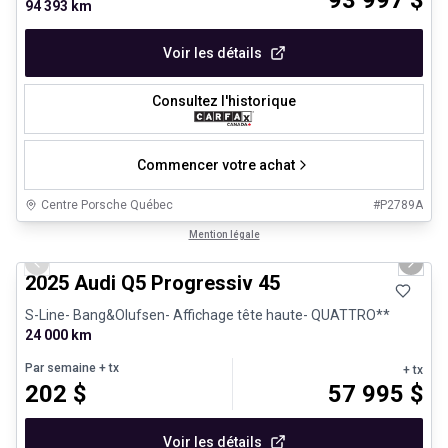
94 393 km
Voir les détails
Consultez l'historique
Commencer votre achat
Centre Porsche Québec
#
P2789A
1/27
Véhicules d'occasion certifiés
Mention légale
Previous slide
Next 
2025 Audi Q5 Progressiv 45
S-Line- Bang&Olufsen- Affichage tête haute- QUATTRO**
24 000 km
Par semaine
+ tx
+ tx
202
$
57 995
$
Voir les détails