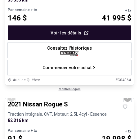
Par semaine
+ tx
+ tx
146
$
41 995
$
Voir les détails
Consultez l'historique
Commencer votre achat
Audi de Québec
#
G0406A
1/26
Véhicules d'occasion certifiés
Mention légale
Previous slide
Next 
2021 Nissan Rogue S
Traction intégrale, CVT, Moteur: 2.5L 4cyl - Essence
82 316 km
Par semaine
+ tx
+ tx
91
$
19 998
$