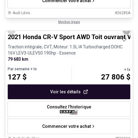
Commencer votre achat
Audi Lévis
#
26285A
1/24
Très bonne offre
Mention légale
Previous slide
Next 
2021 Honda CR-V Sport AWD Toit ouvrant Vola
Traction intégrale, CVT, Moteur: 1.5L I4 Turbocharged DOHC
16V LEV3-ULEV50 190hp - Essence
79 683 km
Par semaine
+ tx
+ tx
127
$
27 806
$
Voir les détails
Consultez l'historique
Commencer votre achat