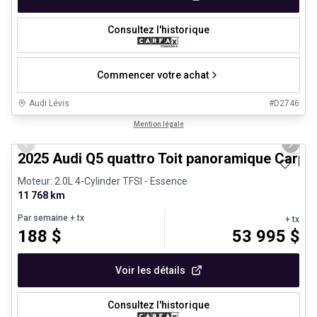
Consultez l'historique
Commencer votre achat
Audi Lévis
#
D2746
1/27
Véhicules d'occasion certifiés
Mention légale
Previous slide
Next 
2025 Audi Q5 quattro Toit panoramique Carpl
Moteur: 2.0L 4-Cylinder TFSI - Essence
11 768 km
Par semaine
+ tx
+ tx
188
$
53 995
$
Voir les détails
Consultez l'historique