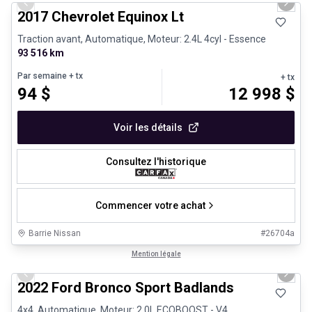
Previous slide
Next 
2017 Chevrolet Equinox Lt
Traction avant, Automatique, Moteur: 2.4L 4cyl - Essence
93 516 km
Par semaine
+ tx
+ tx
94
$
12 998
$
Voir les détails
Consultez l'historique
Commencer votre achat
Barrie Nissan
#
26704a
1/8
Très bonne offre
Mention légale
Previous slide
Next 
2022 Ford Bronco Sport Badlands
4x4, Automatique, Moteur: 2.0L ECOBOOST - V4