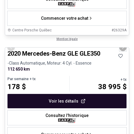
Commencer votre achat
Centre Porsche Québec
#
26329A
1/25
Très bonne offre
Mention légale
Previous slide
Next 
2020 Mercedes-Benz GLE GLE350
-Class Automatique, Moteur: 4 Cyl. - Essence
112 650 km
Par semaine
+ tx
+ tx
178
$
38 995
$
Voir les détails
Consultez l'historique