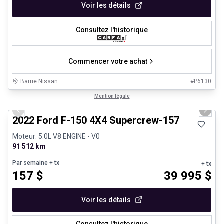
Voir les détails
Consultez l'historique
Commencer votre achat
Barrie Nissan
#
P6130
1/8
Très bonne offre
Mention légale
Previous slide
Next 
2022 Ford F-150 4X4 Supercrew-157
Moteur: 5.0L V8 ENGINE - V0
91 512 km
Par semaine
+ tx
+ tx
157
$
39 995
$
Voir les détails