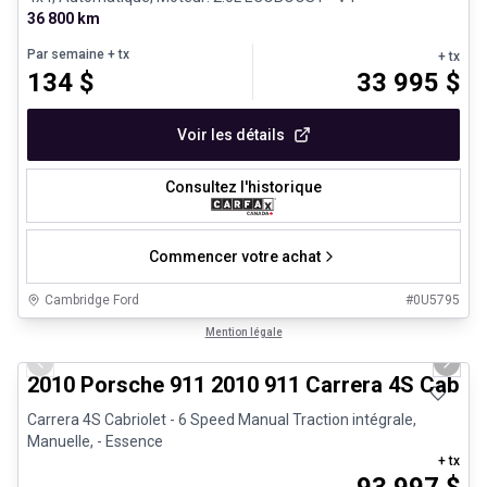
36 800 km
Par semaine
+ tx
+ tx
134
$
33 995
$
Voir les détails
Consultez l'historique
Commencer votre achat
Cambridge Ford
#
0U5795
1/28
Très bonne offre
Mention légale
Previous slide
Next 
2010 Porsche 911 2010 911 Carrera 4S Cabrio
Carrera 4S Cabriolet - 6 Speed Manual Traction intégrale,
Manuelle, - Essence
+ tx
93 997
$