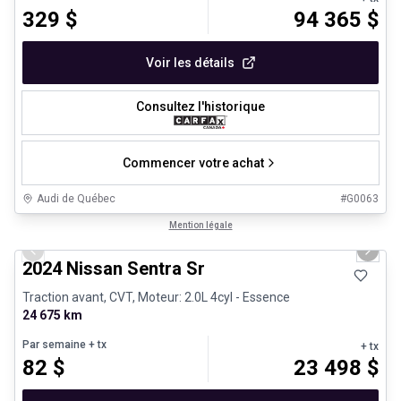
329
$
94 365
$
Voir les détails
Consultez l'historique
Commencer votre achat
Audi de Québec
#
G0063
1/12
Véhicules d'occasion certifiés
Mention légale
Previous slide
Next 
2024 Nissan Sentra Sr
Traction avant, CVT, Moteur: 2.0L 4cyl - Essence
24 675 km
Par semaine
+ tx
+ tx
82
$
23 498
$