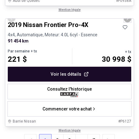
Audi de Québec
#
F0938A
1/13
Véhicules d'occasion certifiés
Mention légale
Previous slide
Next 
2019 Nissan Frontier Pro-4X
4x4, Automatique, Moteur: 4.0L 6cyl - Essence
91 454 km
Par semaine
+ tx
+ tx
221
$
30 998
$
Voir les détails
Consultez l'historique
Commencer votre achat
Barrie Nissan
#
P6127
Mention légale