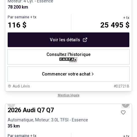
Moteur: 4 Cyl. - Essence
78 200 km
Par semaine
+ tx
+ tx
116
$
25 495
$
Voir les détails
Consultez l'historique
Commencer votre achat
Audi Lévis
#
D2721B
1/3
Très bonne offre
Mention légale
Previous slide
Next 
2026 Audi Q7 Q7
Automatique, Moteur: 3.0L TFSI - Essence
35 km
Par semaine
+ tx
+ tx