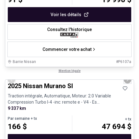
Voir les détails
Consultez l'historique
Commencer votre achat
Barrie Nissan
#
P6107a
1/29
Très bonne offre
Mention légale
Previous slide
Next 
2025 Nissan Murano Sl
Traction intégrale, Automatique, Moteur: 2.0 Variable
Compression Turbo I-4 -inc: remote e - V4 - Es...
9 337 km
Par semaine
+ tx
+ tx
166
$
47 694
$