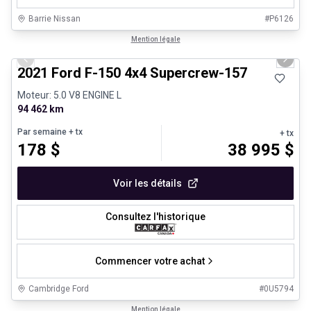
Barrie Nissan
#
P6126
1/8
Très bonne offre
Mention légale
Previous slide
Next 
2021 Ford F-150 4x4 Supercrew-157
Moteur: 5.0 V8 ENGINE L
94 462 km
Par semaine
+ tx
+ tx
178
$
38 995
$
Voir les détails
Consultez l'historique
Commencer votre achat
Cambridge Ford
#
0U5794
1/29
Véhicules d'occasion certifiés
Mention légale