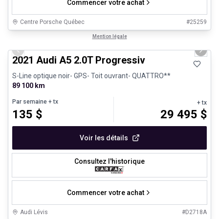
Commencer votre achat
Centre Porsche Québec
#
25259
1/30
Très bonne offre
Mention légale
Previous slide
Next 
2021 Audi A5 2.0T Progressiv
S-Line optique noir- GPS- Toit ouvrant- QUATTRO**
89 100 km
Par semaine
+ tx
+ tx
135
$
29 495
$
Voir les détails
Consultez l'historique
Commencer votre achat
Audi Lévis
#
D2718A