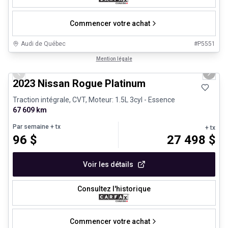
Commencer votre achat
Audi de Québec
#
P5551
1/13
Véhicules d'occasion certifiés
Mention légale
Previous slide
Next 
2023 Nissan Rogue Platinum
Traction intégrale, CVT, Moteur: 1.5L 3cyl - Essence
67 609 km
Par semaine
+ tx
+ tx
96
$
27 498
$
Voir les détails
Consultez l'historique
Commencer votre achat