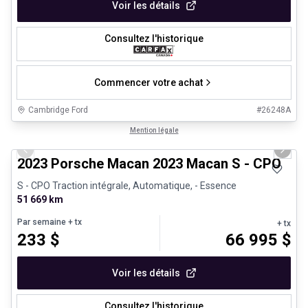
Voir les détails
Consultez l'historique
Commencer votre achat
Cambridge Ford
#
26248A
1/30
Véhicules d'occasion certifiés
Mention légale
Previous slide
Next 
2023 Porsche Macan 2023 Macan S - CPO
S - CPO Traction intégrale, Automatique, - Essence
51 669 km
Par semaine
+ tx
+ tx
233
$
66 995
$
Voir les détails
Consultez l'historique