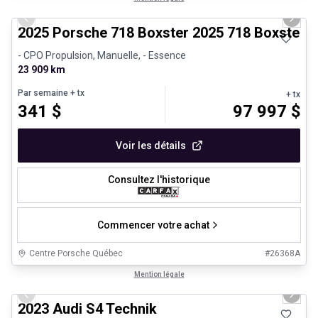
Previous slide
Next 
2025 Porsche 718 Boxster 2025 718 Boxster 
- CPO Propulsion, Manuelle, - Essence
23 909 km
Par semaine
+ tx
+ tx
341
$
97 997
$
Voir les détails
Consultez l'historique
Commencer votre achat
Centre Porsche Québec
#
26368A
1/32
Véhicules d'occasion certifiés
Mention légale
Previous slide
Next 
2023 Audi S4 Technik