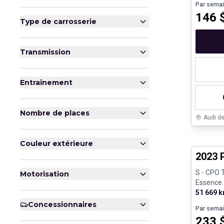
Par sema
146
Type de carrosserie
Transmission
Entraînement
Nombre de places
Audi d
Véhicule
Couleur extérieure
2023 
S - CPO T
Motorisation
Essence
51 669 
Concessionnaires
Par sema
233