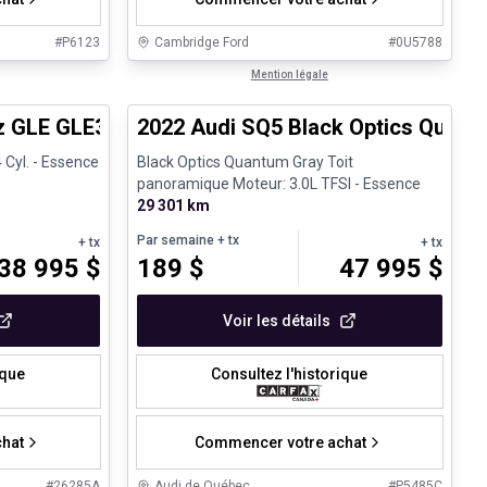
#
P6123
Cambridge Ford
#
0U5788
1/25
1/35
Véhicules d'occasion certifiés
Mention légale
z GLE GLE350
2022 Audi SQ5 Black Optics Quant
 Cyl. - Essence
Black Optics Quantum Gray Toit
panoramique Moteur: 3.0L TFSI - Essence
29 301 km
Par semaine
+ tx
+ tx
+ tx
38 995
$
189
$
47 995
$
Voir les détails
ique
Consultez l'historique
hat
Commencer votre achat
#
26285A
Audi de Québec
#
P5485C