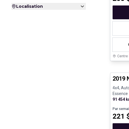
Localisation
Centre
Véhicule
2019 
4x4, Auto
Essence
91 454 
Par sema
221