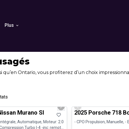
Plus
 usagés
 qu’en Ontario, vous profiterez d’un choix impressionna
tats
1/29
nne offre
Véhicules d'occasion certifiés
us slide
Next slide
Previous slide
Nissan Murano Sl
2025 Porsche 718 Bo
intégrale, Automatique, Moteur: 2.0
- CPO Propulsion, Manuelle, -
 Compression Turbo I-4 -inc: remote