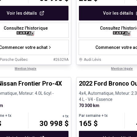
Voir les détails
Voir les détails
Consultez l'historique
Consultez l'histor
Commencer votre achat
Commencer votre ac
 Porsche Québec
#
26329A
Audi Lévis
1/13
s d'occasion certifiés
Mention légale
Très bonne offre
Mention légale
Nissan Frontier Pro-4X
2022 Ford Bronco O
matique, Moteur: 4.0L 6cyl -
4x4, Automatique, Moteur: 2
4 L - V4 - Essence
km
70 300 km
ine
+ tx
Par semaine
+ tx
+ tx
$
30 998
$
165
$