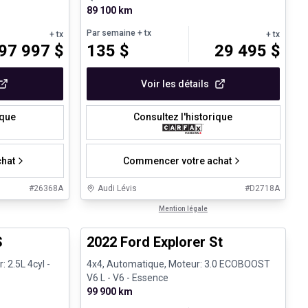
89 100 km
Par semaine
+ tx
+ tx
+ tx
97 997
$
135
$
29 495
$
Voir les détails
ique
Consultez l'historique
hat
Commencer votre achat
#
26368A
Audi Lévis
#
D2718A
1/26
1/31
Très bonne offre
Mention légale
e
S
2022 Ford Explorer St
: 2.5L 4cyl -
4x4, Automatique, Moteur: 3.0 ECOBOOST
V6 L - V6 - Essence
99 900 km