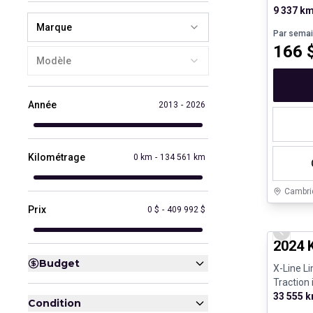
e - V4 - Es
9 337 k
Marque
Par sema
166
Modèle
Année
2013
-
2026
Kilométrage
0 km
-
134 561 km
Cambri
Prix
0 $
-
409 992 $
Très bo
Previo
2024 
Budget
X-Line L
Traction 
33 555 
Condition