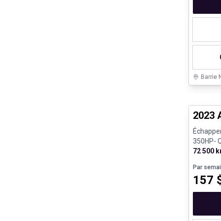
Barrie 
Véhicule
2023 
Échappem
350HP- 
72 500 
Par sema
157