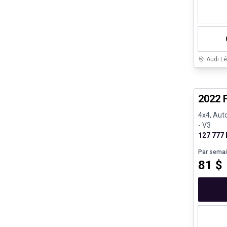
Audi Lé
Très bo
2022 
4x4, Aut
- V3
127 777
Par sema
81
$