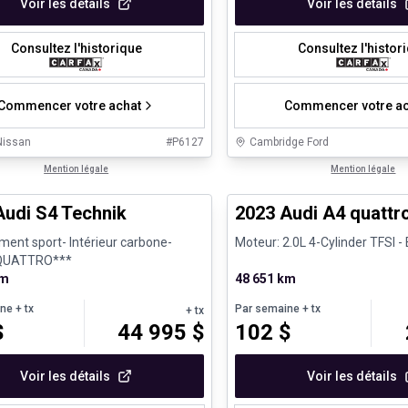
Voir les détails
Voir les détails
Consultez l'historique
Consultez l'histor
Commencer votre achat
Commencer votre ac
Nissan
#
P6127
Cambridge Ford
1/32
s d'occasion certifiés
Mention légale
Véhicules d'occasion certifiés
Mention légale
Audi S4 Technik
2023 Audi A4 quattro
ent sport- Intérieur carbone-
Moteur: 2.0L 4-Cylinder TFSI -
QUATTRO***
km
48 651 km
ine
+ tx
Par semaine
+ tx
+ tx
$
44 995
$
102
$
Voir les détails
Voir les détails