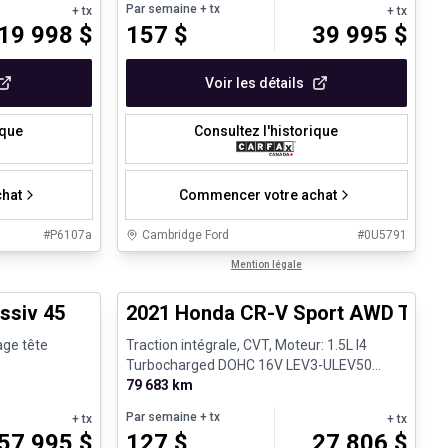
Par semaine
+ tx
+ tx
+ tx
19 998
$
157
$
39 995
$
Voir les détails
ique
Consultez l'historique
hat
Commencer votre achat
#
P6107a
Cambridge Ford
#
0U5791
1/28
1/8
Très bonne offre
Mention légale
ssiv 45
2021 Honda CR-V Sport AWD Toit o
age tête
Traction intégrale, CVT, Moteur: 1.5L I4
Turbocharged DOHC 16V LEV3-ULEV50
190hp - Essence
79 683 km
Par semaine
+ tx
+ tx
+ tx
57 995
$
127
$
27 806
$