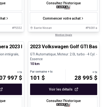
ique
Consultez l'historique
hat
Commencer votre achat
#
P5552
Barrie Nissan
#
P6081a
1/30
1/24
Très bonne offre
Mention légale
era 2023 Panamera 4 Platinum Edition - CPO
2023 Volkswagen Golf GTI Base
ion intégrale,
GTI Automatique, Moteur: 2.0L turbo - 4 Cyl. -
Essence
10 km
Par semaine
+ tx
+ tx
+ tx
07 997
$
101
$
28 995
$
Voir les détails
ique
Consultez l'historique