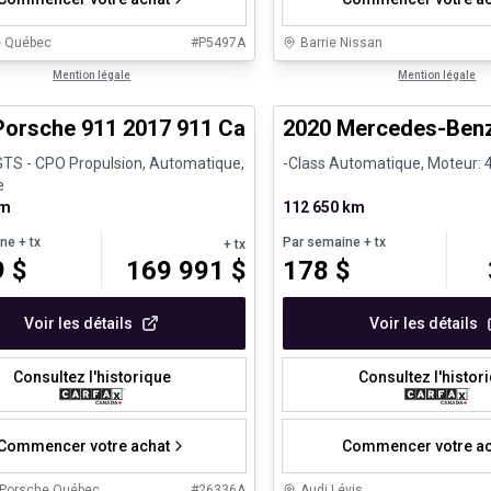
e Québec
#
P5497A
Barrie Nissan
1/27
s d'occasion certifiés
Mention légale
Très bonne offre
Mention légale
Porsche 911 2017 911 Carrera GTS - CPO
2020 Mercedes-Ben
GTS - CPO Propulsion, Automatique,
-Class Automatique, Moteur: 4
e
km
112 650 km
ine
+ tx
Par semaine
+ tx
+ tx
9
$
169 991
$
178
$
Voir les détails
Voir les détails
Consultez l'historique
Consultez l'histor
Commencer votre achat
Commencer votre ac
 Porsche Québec
#
26336A
Audi Lévis