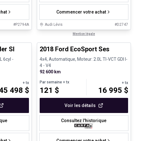
hat
Commencer votre achat
#
P2794A
Audi Lévis
#
D2747
1/30
1/30
Très bonne offre
Mention légale
er Sl
2018 Ford EcoSport Ses
 6cyl -
4x4, Automatique, Moteur: 2.0L TI-VCT GDI I-
4 - V4
92 600 km
Par semaine
+ tx
+ tx
+ tx
45 498
$
121
$
16 995
$
Voir les détails
ique
Consultez l'historique
hat
Commencer votre achat