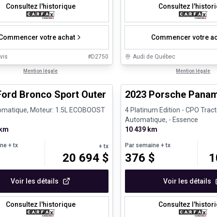
Consultez l'historique
Consultez l'histor
Commencer votre achat
Commencer votre ac
vis
#
D2750
Audi de Québec
1/8
nne offre
Mention légale
Véhicules d'occasion certifiés
Mention légale
Ford Bronco Sport Outer Banks
2023 Porsche Panam
omatique, Moteur: 1.5L ECOBOOST
4 Platinum Edition - CPO Tract
Automatique, - Essence
 km
10 439 km
ine
+ tx
Par semaine
+ tx
+ tx
20 694
$
376
$
1
Voir les détails
Voir les détails
Consultez l'historique
Consultez l'histor