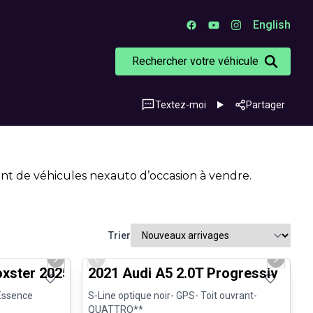
English
Rechercher votre véhicule
Textez-moi
Partager
nt de véhicules nexauto d’occasion à vendre.
Trier
1/29
1/30
Très bonne offre
Next slide
Previous slide
Next sli
xster 2025 718 Boxster - CPO
2021 Audi A5 2.0T Progressiv
 Essence
S-Line optique noir- GPS- Toit ouvrant-
QUATTRO**