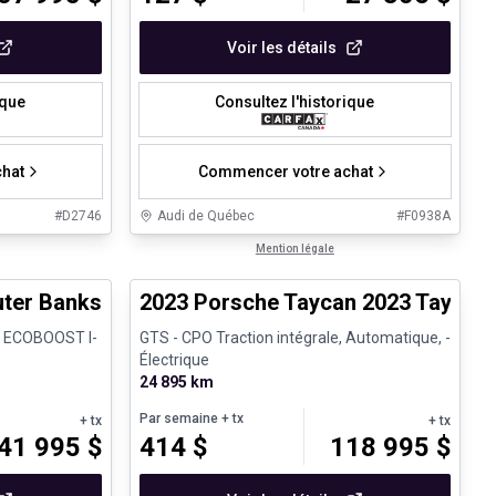
Voir les détails
ique
Consultez l'historique
hat
Commencer votre achat
#
D2746
Audi de Québec
#
F0938A
1/8
1/30
Véhicules d'occasion certifiés
Mention légale
uter Banks
2023 Porsche Taycan 2023 Taycan
.3 ECOBOOST I-
GTS - CPO Traction intégrale, Automatique, -
Électrique
24 895 km
Par semaine
+ tx
+ tx
+ tx
41 995
$
414
$
118 995
$