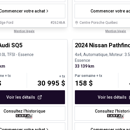
Commencer votre achat
Commencer votre ac
dge Ford
#
26246A
Centre Porsche Québec
1/8
nne offre
Mention légale
Véhicules d'occasion certifiés
Mention légale
Audi SQ5
2024 Nissan Pathfind
3.0L TFSI - Essence
4x4, Automatique, Moteur: 3.5L
Essence
 km
33 139 km
ine
+ tx
Par semaine
+ tx
+ tx
$
30 995
$
158
$
Voir les détails
Voir les détails
Consultez l'historique
Consultez l'histor
Commencer votre achat
Commencer votre ac