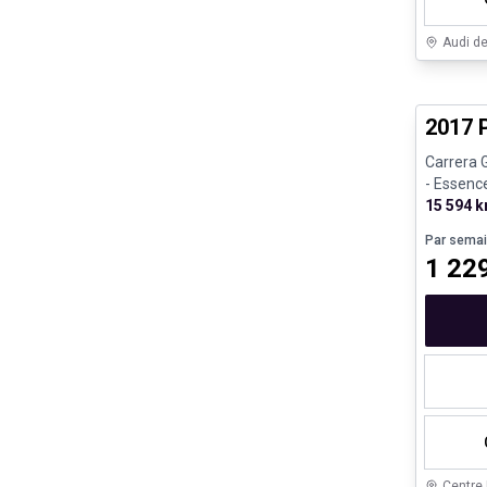
Audi d
Véhicule
2017 
Carrera 
- Essenc
15 594 
Par sema
1 22
Centre