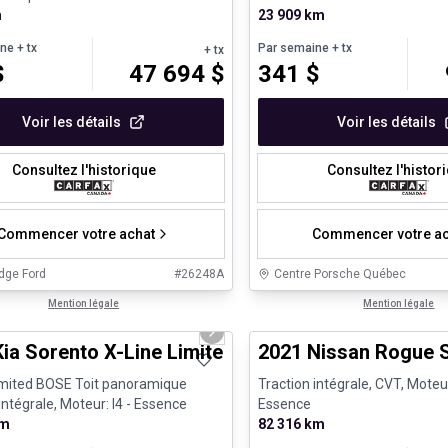
...
m
23 909 km
ine
+ tx
Par semaine
+ tx
+ tx
$
47 694
$
341
$
Voir les détails
Voir les détails
Consultez l'historique
Consultez l'histor
Commencer votre achat
Commencer votre ac
dge Ford
#
26248A
Centre Porsche Québec
1/8
nne offre
Mention légale
Véhicules d'occasion certifiés
Mention légale
us slide
Next slide
Kia Sorento X-Line Limited BOSE Toit panoramiqu
2021 Nissan Rogue 
imited BOSE Toit panoramique
Traction intégrale, CVT, Moteur
intégrale, Moteur: I4 - Essence
Essence
km
82 316 km