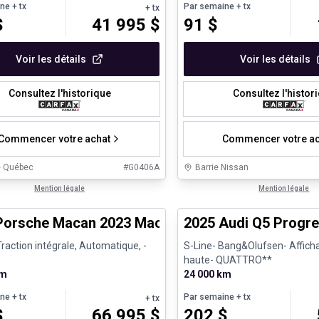
ine
+ tx
Par semaine
+ tx
+ tx
$
41 995
$
91
$
Voir les détails
Voir les détails
Consultez l'historique
Consultez l'histor
Commencer votre achat
Commencer votre ac
e Québec
#
G0406A
Barrie Nissan
1/30
s d'occasion certifiés
Mention légale
Véhicules d'occasion certifiés
Mention légale
Porsche Macan 2023 Macan S - CPO
2025 Audi Q5 Progre
raction intégrale, Automatique, -
S-Line- Bang&Olufsen- Affich
haute- QUATTRO**
km
24 000 km
ine
+ tx
Par semaine
+ tx
+ tx
$
66 995
$
202
$