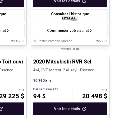
Voir les détails
ique
Consultez l'historique
hat
Commencer votre achat
#
0U5792
Centre Porsche Québec
#
P2798
1/8
1/27
Véhicules d'occasion certifiés
Mention légale
 Toit ouvrant Carplay
2020 Mitsubishi RVR Sel
 Essence
4x4, CVT, Moteur: 2.4L 4cyl - Essence
70 760 km
Par semaine
+ tx
+ tx
+ tx
29 225
$
94
$
20 498
$
Voir les détails