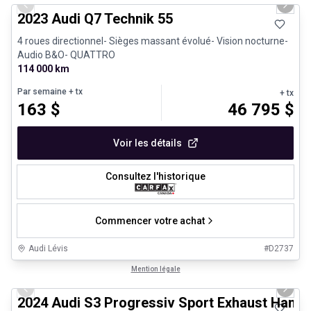
Previous slide
Next 
2023 Audi Q7 Technik 55
4 roues directionnel- Sièges massant évolué- Vision nocturne-
Audio B&O- QUATTRO
114 000 km
Par semaine
+ tx
+ tx
163
$
46 795
$
Voir les détails
Consultez l'historique
Commencer votre achat
Audi Lévis
#
D2737
1/30
Véhicules d'occasion certifiés
Mention légale
Previous slide
Next 
2024 Audi S3 Progressiv Sport Exhaust Handl