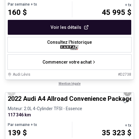
Par semaine
+ tx
+ tx
160
$
45 995
$
Voir les détails
Consultez l'historique
Commencer votre achat
Audi Lévis
#
D2738
1/8
Véhicules d'occasion certifiés
Mention légale
Previous slide
Next 
2022 Audi A4 Allroad Convenience Package C
Moteur: 2.0L 4-Cylinder TFSI - Essence
117 346 km
Par semaine
+ tx
+ tx
139
$
35 323
$