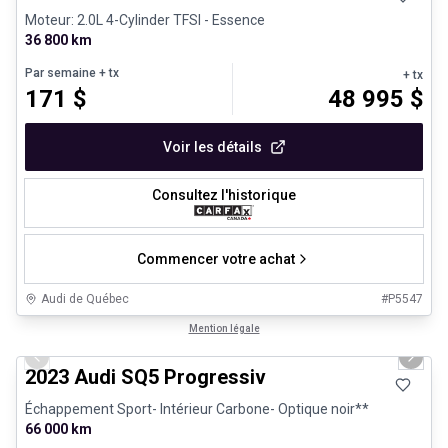
Moteur: 2.0L 4-Cylinder TFSI - Essence
36 800 km
Par semaine
+ tx
+ tx
171
$
48 995
$
Voir les détails
Consultez l'historique
Commencer votre achat
Audi de Québec
#
P5547
1/32
Véhicules d'occasion certifiés
Mention légale
Previous slide
Next 
2023 Audi SQ5 Progressiv
Échappement Sport- Intérieur Carbone- Optique noir**
66 000 km