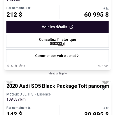
Par semaine
+ tx
+ tx
212
$
60 995
$
Voir les détails
Consultez l'historique
Commencer votre achat
Audi Lévis
#
D2735
1/31
Véhicules d'occasion certifiés
Mention légale
Previous slide
Next 
2020 Audi SQ5 Black Package Toit panoramiq
Moteur: 3.0L TFSI - Essence
108 057 km
Par semaine
+ tx
+ tx
142
$
30 995
$