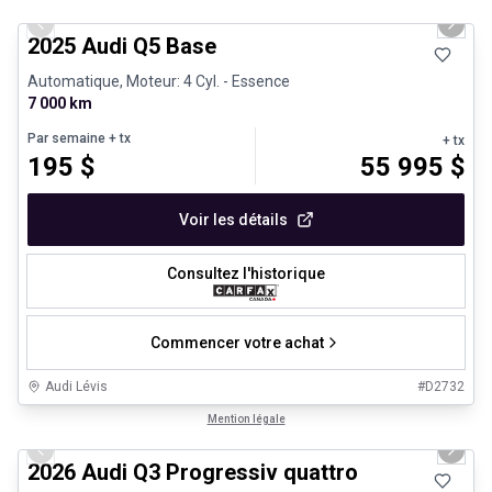
Previous slide
Next 
2025 Audi Q5 Base
Automatique, Moteur: 4 Cyl. - Essence
7 000 km
Par semaine
+ tx
+ tx
195
$
55 995
$
Voir les détails
Consultez l'historique
Commencer votre achat
Audi Lévis
#
D2732
1/29
Véhicules d'occasion certifiés
Mention légale
Previous slide
Next 
2026 Audi Q3 Progressiv quattro