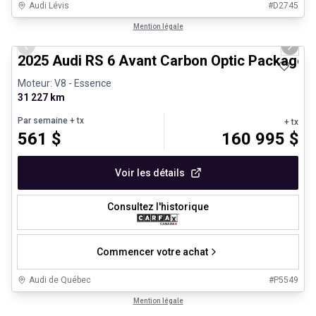
Audi Lévis
#
D2745
1/33
Véhicules d'occasion certifiés
Mention légale
Previous slide
Next 
2025 Audi RS 6 Avant Carbon Optic Package F
Moteur: V8 - Essence
31 227 km
Par semaine
+ tx
+ tx
561
$
160 995
$
Voir les détails
Consultez l'historique
Commencer votre achat
Audi de Québec
#
P5549
1/30
Très bonne offre
Mention légale