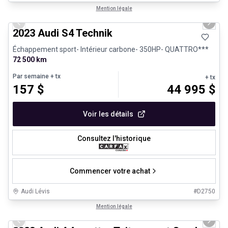
1/32
Véhicules d'occasion certifiés
Mention légale
Previous slide
Next 
2023 Audi S4 Technik
Échappement sport- Intérieur carbone- 350HP- QUATTRO***
72 500 km
Par semaine
+ tx
+ tx
157
$
44 995
$
Voir les détails
Consultez l'historique
Commencer votre achat
Audi Lévis
#
D2750
1/30
Véhicules d'occasion certifiés
Mention légale
Previous slide
Next 