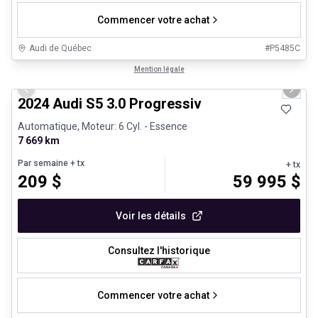
Commencer votre achat
Audi de Québec
#
P5485C
1/29
Véhicules d'occasion certifiés
Mention légale
Previous slide
Next 
2024 Audi S5 3.0 Progressiv
Automatique, Moteur: 6 Cyl. - Essence
7 669 km
Par semaine
+ tx
+ tx
209
$
59 995
$
Voir les détails
Consultez l'historique
Commencer votre achat