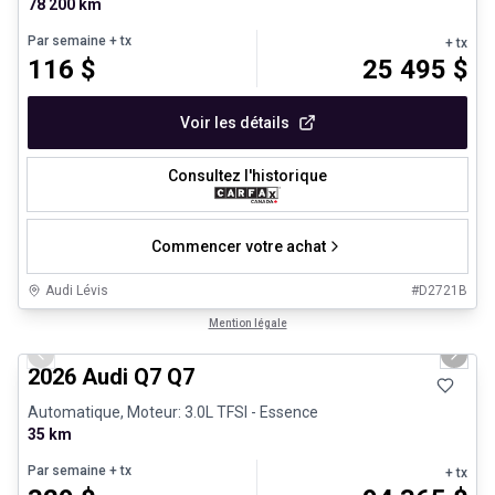
78 200 km
Par semaine
+ tx
+ tx
116
$
25 495
$
Voir les détails
Consultez l'historique
Commencer votre achat
Audi Lévis
#
D2721B
1/3
Très bonne offre
Mention légale
Previous slide
Next 
2026 Audi Q7 Q7
Automatique, Moteur: 3.0L TFSI - Essence
35 km
Par semaine
+ tx
+ tx