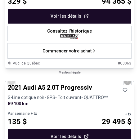
329
$
94 365
$
Voir les détails
Consultez l'historique
Commencer votre achat
Audi de Québec
#
G0063
1/30
Très bonne offre
Mention légale
Previous slide
Next 
2021 Audi A5 2.0T Progressiv
S-Line optique noir- GPS- Toit ouvrant- QUATTRO**
89 100 km
Par semaine
+ tx
+ tx
135
$
29 495
$
Voir les détails