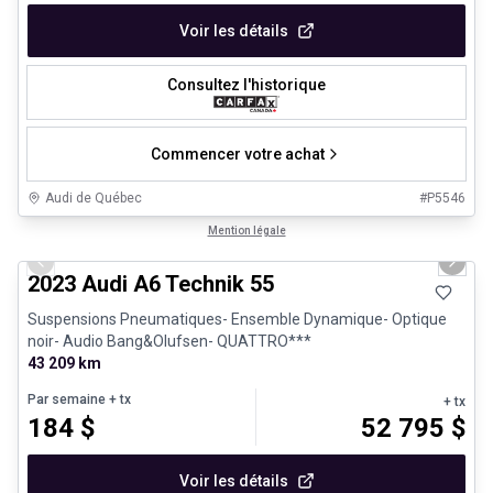
Voir les détails
Consultez l'historique
Commencer votre achat
Audi de Québec
#
P5546
1/28
Très bonne offre
Mention légale
Previous slide
Next 
2023 Audi A6 Technik 55
Suspensions Pneumatiques- Ensemble Dynamique- Optique
noir- Audio Bang&Olufsen- QUATTRO***
43 209 km
Par semaine
+ tx
+ tx
184
$
52 795
$
Voir les détails