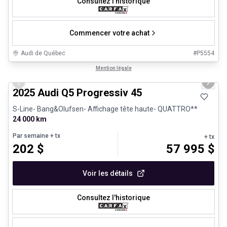
Consultez l'historique
Commencer votre achat
Audi de Québec
#
P5554
1/27
Véhicules d'occasion certifiés
Mention légale
Previous slide
Next 
2025 Audi Q5 Progressiv 45
S-Line- Bang&Olufsen- Affichage tête haute- QUATTRO**
24 000 km
Par semaine
+ tx
+ tx
202
$
57 995
$
Voir les détails
Consultez l'historique