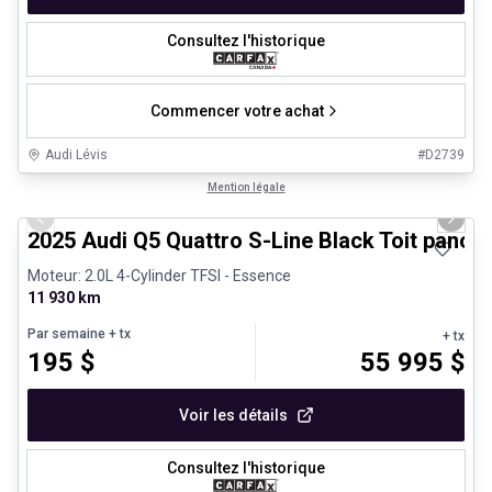
Consultez l'historique
Commencer votre achat
Audi Lévis
#
D2739
1/27
Véhicules d'occasion certifiés
Mention légale
Previous slide
Next 
2025 Audi Q5 Quattro S-Line Black Toit panor
Moteur: 2.0L 4-Cylinder TFSI - Essence
11 930 km
Par semaine
+ tx
+ tx
195
$
55 995
$
Voir les détails
Consultez l'historique