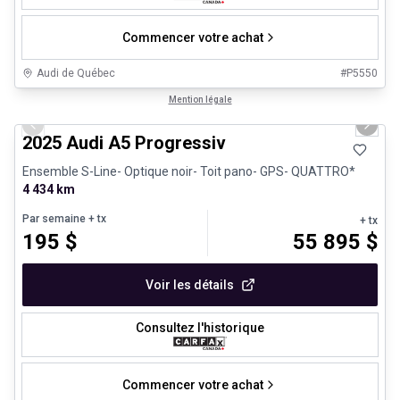
Commencer votre achat
Audi de Québec
#
P5550
1/27
Véhicules d'occasion certifiés
Mention légale
Previous slide
Next 
2025 Audi A5 Progressiv
Ensemble S-Line- Optique noir- Toit pano- GPS- QUATTRO*
4 434 km
Par semaine
+ tx
+ tx
195
$
55 895
$
Voir les détails
Consultez l'historique
Commencer votre achat