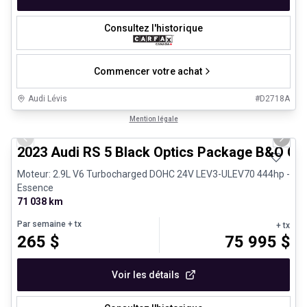
Consultez l'historique
Commencer votre achat
Audi Lévis
#
D2718A
1/8
Véhicules d'occasion certifiés
Mention légale
Previous slide
Next 
2023 Audi RS 5 Black Optics Package B&O Ca
Moteur: 2.9L V6 Turbocharged DOHC 24V LEV3-ULEV70 444hp -
Essence
71 038 km
Par semaine
+ tx
+ tx
265
$
75 995
$
Voir les détails