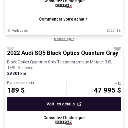
Consultez l'historique
Commencer votre achat
Audi Lévis
#
D2641B
1/35
Véhicules d'occasion certifiés
Mention légale
Previous slide
Next 
2022 Audi SQ5 Black Optics Quantum Gray To
Black Optics Quantum Gray Toit panoramique Moteur: 3.0L
TFSI - Essence
29 301 km
Par semaine
+ tx
+ tx
189
$
47 995
$
Voir les détails
Consultez l'historique