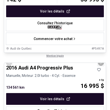
Voir les détails
Consultez l'historique
Commencer votre achat
Audi de Québec
#
P5497A
1/30
Très bonne offre
Mention légale
Previous slide
Next 
2016 Audi A4 Progressiv Plus
Manuelle, Moteur: 2.0l turbo - 4 Cyl. - Essence
+ tx
16 995
$
134 561 km
Voir les détails