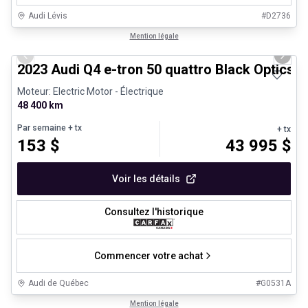
Audi Lévis
#
D2736
1/28
Véhicules d'occasion certifiés
Mention légale
Previous slide
Next 
2023 Audi Q4 e-tron 50 quattro Black Optics
Moteur: Electric Motor - Électrique
48 400 km
Par semaine
+ tx
+ tx
153
$
43 995
$
Voir les détails
Consultez l'historique
Commencer votre achat
Audi de Québec
#
G0531A
1/24
Véhicules d'occasion certifiés
Mention légale