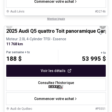
Commencer votre achat
Audi Lévis
#
D2746
1/27
Véhicules d'occasion certifiés
Mention légale
Previous slide
Next 
2025 Audi Q5 quattro Toit panoramique Carpl
Moteur: 2.0L 4-Cylinder TFSI - Essence
11 768 km
Par semaine
+ tx
+ tx
188
$
53 995
$
Voir les détails
Consultez l'historique
Commencer votre achat
Audi de Québec
#
P5551