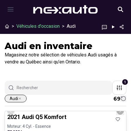
>
Véhicules d'occasion
>
Audi
Audi en inventaire
Magasinez notre sélection de véhicules Audi usagés à
vendre au Québec ainsi qu’en Ontario.
1
69
Audi
1/23
Très bonne offre
Previous slide
Next 
2021 Audi Q5 Komfort
Moteur: 4 Cyl. - Essence