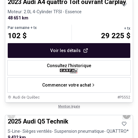
2023 Audi A4 quattro Toit ouvrant Carplay
Moteur: 2.0L 4-Cylinder TFSI - Essence
48 651 km
Par semaine
+ tx
+ tx
102
$
29 225
$
Voir les détails
Consultez l'historique
Commencer votre achat
Audi de Québec
#
P5552
1/27
Véhicules d'occasion certifiés
Mention légale
Previous slide
Next 
2025 Audi Q5 Technik
S-Line- Sièges ventilés- Suspension pneumatique- QUATTRO*
9 432 km