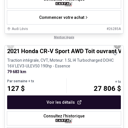
Commencer votre achat
Audi Lévis
#
26285A
1/24
Très bonne offre
Mention légale
Previous slide
Next 
2021 Honda CR-V Sport AWD Toit ouvrant Vola
Traction intégrale, CVT, Moteur: 1.5L I4 Turbocharged DOHC
16V LEV3-ULEV50 190hp - Essence
79 683 km
Par semaine
+ tx
+ tx
127
$
27 806
$
Voir les détails
Consultez l'historique