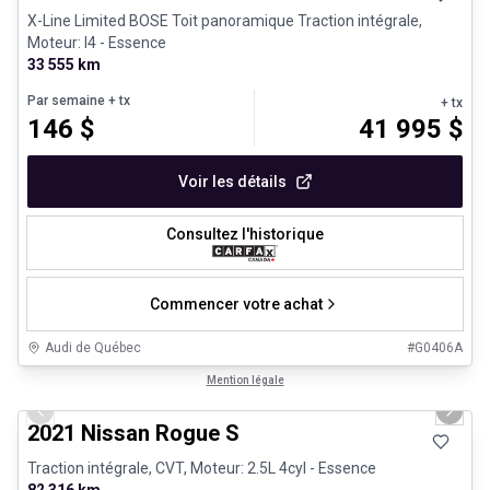
X-Line Limited BOSE Toit panoramique Traction intégrale,
Moteur: I4 - Essence
33 555 km
Par semaine
+ tx
+ tx
146
$
41 995
$
Voir les détails
Consultez l'historique
Commencer votre achat
Audi de Québec
#
G0406A
1/26
Véhicules d'occasion certifiés
Mention légale
Previous slide
Next 
2021 Nissan Rogue S
Traction intégrale, CVT, Moteur: 2.5L 4cyl - Essence
82 316 km