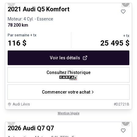
Previous slide
Next 
2021 Audi Q5 Komfort
Moteur: 4 Cyl. - Essence
78 200 km
Par semaine
+ tx
+ tx
116
$
25 495
$
Voir les détails
Consultez l'historique
Commencer votre achat
Audi Lévis
#
D2721B
1/3
Très bonne offre
Mention légale
Previous slide
Next 
2026 Audi Q7 Q7