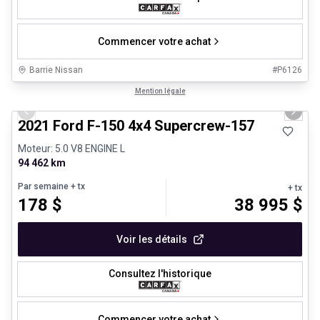
Commencer votre achat
Barrie Nissan
#
P6126
1/8
Très bonne offre
Mention légale
Previous slide
Next 
2021 Ford F-150 4x4 Supercrew-157
Moteur: 5.0 V8 ENGINE L
94 462 km
Par semaine
+ tx
+ tx
178
$
38 995
$
Voir les détails
Consultez l'historique
Commencer votre achat