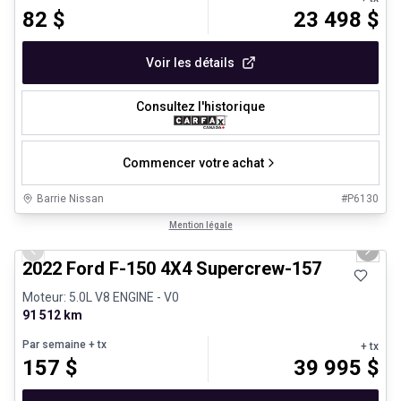
82
$
23 498
$
Voir les détails
Consultez l'historique
Commencer votre achat
Barrie Nissan
#
P6130
1/8
Très bonne offre
Mention légale
Previous slide
Next 
2022 Ford F-150 4X4 Supercrew-157
Moteur: 5.0L V8 ENGINE - V0
91 512 km
Par semaine
+ tx
+ tx
157
$
39 995
$