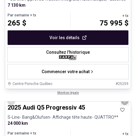
7 130 km
Par semaine
+ tx
+ tx
265
$
75 995
$
Voir les détails
Consultez l'historique
Commencer votre achat
Centre Porsche Québec
#
25259
1/27
Véhicules d'occasion certifiés
Mention légale
Previous slide
Next 
2025 Audi Q5 Progressiv 45
S-Line- Bang&Olufsen- Affichage tête haute- QUATTRO**
24 000 km
Par semaine
+ tx
+ tx