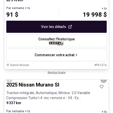
Par semaine
+ tx
+ tx
91
$
19 998
$
Voir les détails
Consultez l'historique
Commencer votre achat
Barrie Nissan
#
P6107a
1/29
Très bonne offre
Mention légale
Previous slide
Next 
2025 Nissan Murano Sl
Traction intégrale, Automatique, Moteur: 2.0 Variable
Compression Turbo I-4 -inc: remote e - V4 - Es...
9 337 km
Par semaine
+ tx
+ tx