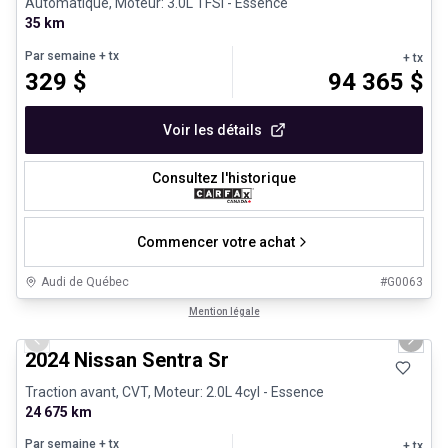
Automatique, Moteur: 3.0L TFSI - Essence
35 km
Par semaine
+ tx
+ tx
329
$
94 365
$
Voir les détails
Consultez l'historique
Commencer votre achat
Audi de Québec
#
G0063
1/12
Véhicules d'occasion certifiés
Mention légale
Previous slide
Next 
2024 Nissan Sentra Sr
Traction avant, CVT, Moteur: 2.0L 4cyl - Essence
24 675 km
Par semaine
+ tx
+ tx