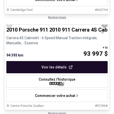
Cambridge Ford
#
0U5794
1/28
Très bonne offre
Mention légale
Previous slide
Next 
2010 Porsche 911 2010 911 Carrera 4S Cabrio
Carrera 4S Cabriolet - 6 Speed Manual Traction intégrale,
Manuelle, - Essence
+ tx
93 997
$
94 393 km
Voir les détails
Consultez l'historique
Commencer votre achat
Centre Porsche Québec
#
P2789A
1/32
Véhicules d'occasion certifiés
Mention légale