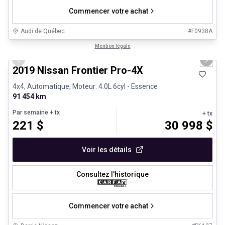
Commencer votre achat
Audi de Québec
#
F0938A
1/13
Véhicules d'occasion certifiés
Mention légale
Previous slide
Next 
2019 Nissan Frontier Pro-4X
4x4, Automatique, Moteur: 4.0L 6cyl - Essence
91 454 km
Par semaine
+ tx
+ tx
221
$
30 998
$
Voir les détails
Consultez l'historique
Commencer votre achat