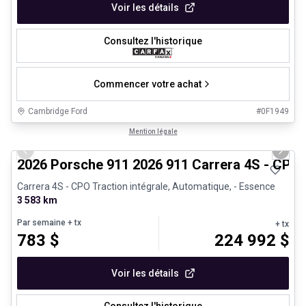
Voir les détails
Consultez l'historique
Commencer votre achat
Cambridge Ford
#
0F1949
1/26
Véhicules d'occasion certifiés
Mention légale
Previous slide
Next 
2026 Porsche 911 2026 911 Carrera 4S - CPO
Carrera 4S - CPO Traction intégrale, Automatique, - Essence
3 583 km
Par semaine
+ tx
+ tx
783
$
224 992
$
Voir les détails