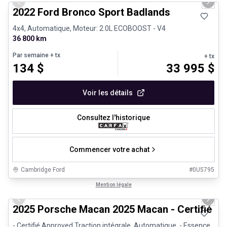
Previous slide
Next 
2022 Ford Bronco Sport Badlands
4x4, Automatique, Moteur: 2.0L ECOBOOST - V4
36 800 km
Par semaine
+ tx
+ tx
134
$
33 995
$
Voir les détails
Consultez l'historique
Commencer votre achat
Cambridge Ford
#
0U5795
1/31
Véhicules d'occasion certifiés
Mention légale
Previous slide
Next 
2025 Porsche Macan 2025 Macan - Certifié P
- Certifié Approved Traction intégrale, Automatique, - Essence