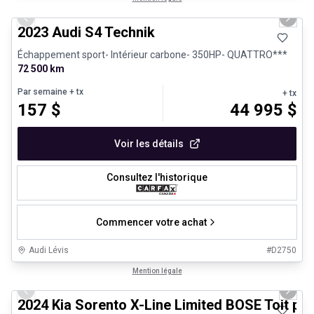
Previous slide
Next 
2023 Audi S4 Technik
Échappement sport- Intérieur carbone- 350HP- QUATTRO***
72 500 km
Par semaine
+ tx
+ tx
157
$
44 995
$
Voir les détails
Consultez l'historique
Commencer votre achat
Audi Lévis
#
D2750
1/25
Très bonne offre
Mention légale
Previous slide
Next 
2024 Kia Sorento X-Line Limited BOSE Toit p