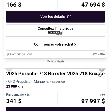
166
$
47 694
$
Voir les détails
Consultez l'historique
Commencer votre achat
Cambridge Ford
#
26248A
1/29
Véhicules d'occasion certifiés
Mention légale
Previous slide
Next 
2025 Porsche 718 Boxster 2025 718 Boxster 
- CPO Propulsion, Manuelle, - Essence
23 909 km
Par semaine
+ tx
+ tx
341
$
97 997
$