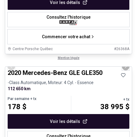
Voir les détails
Consultez l'historique
Commencer votre achat
Centre Porsche Québec
#
26368A
1/25
Très bonne offre
Mention légale
Previous slide
Next 
2020 Mercedes-Benz GLE GLE350
-Class Automatique, Moteur: 4 Cyl. - Essence
112 650 km
Par semaine
+ tx
+ tx
178
$
38 995
$
Voir les détails
Consultez l'historique