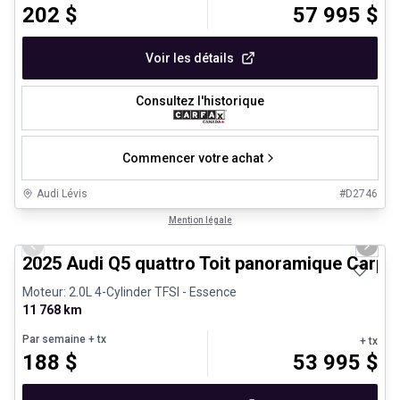
202
$
57 995
$
Voir les détails
Consultez l'historique
Commencer votre achat
Audi Lévis
#
D2746
1/27
Véhicules d'occasion certifiés
Mention légale
Previous slide
Next 
2025 Audi Q5 quattro Toit panoramique Carpl
Moteur: 2.0L 4-Cylinder TFSI - Essence
11 768 km
Par semaine
+ tx
+ tx
188
$
53 995
$