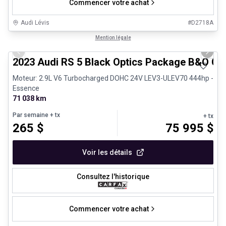
Commencer votre achat
Audi Lévis
#
D2718A
1/8
Véhicules d'occasion certifiés
Mention légale
Previous slide
Next 
2023 Audi RS 5 Black Optics Package B&O Ca
Moteur: 2.9L V6 Turbocharged DOHC 24V LEV3-ULEV70 444hp -
Essence
71 038 km
Par semaine
+ tx
+ tx
265
$
75 995
$
Voir les détails
Consultez l'historique
Commencer votre achat