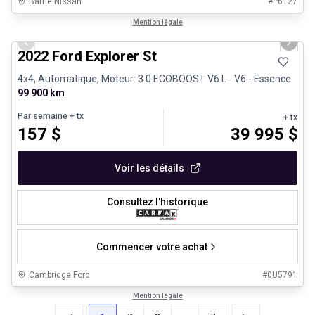
Barrie Nissan
#
P6127
1/31
Très bonne offre
Mention légale
Previous slide
Next 
2022 Ford Explorer St
4x4, Automatique, Moteur: 3.0 ECOBOOST V6 L - V6 - Essence
99 900 km
Par semaine
+ tx
+ tx
157
$
39 995
$
Voir les détails
Consultez l'historique
Commencer votre achat
Cambridge Ford
#
0U5791
Mention légale