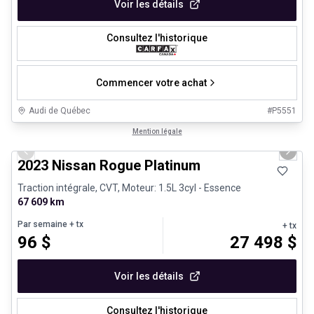
Voir les détails
Consultez l'historique
Commencer votre achat
Audi de Québec
#
P5551
1/13
Véhicules d'occasion certifiés
Mention légale
Previous slide
Next 
2023 Nissan Rogue Platinum
Traction intégrale, CVT, Moteur: 1.5L 3cyl - Essence
67 609 km
Par semaine
+ tx
+ tx
96
$
27 498
$
Voir les détails
Consultez l'historique