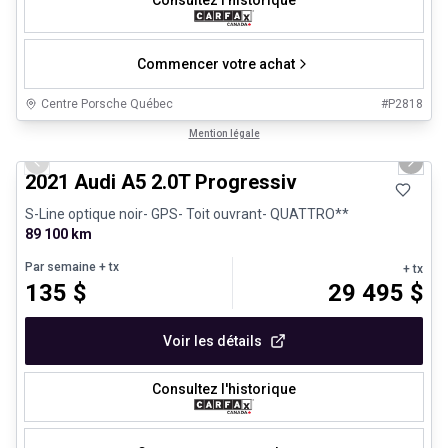
Consultez l'historique
Commencer votre achat
Centre Porsche Québec
#
P2818
1/30
Très bonne offre
Mention légale
Previous slide
Next 
2021 Audi A5 2.0T Progressiv
S-Line optique noir- GPS- Toit ouvrant- QUATTRO**
89 100 km
Par semaine
+ tx
+ tx
135
$
29 495
$
Voir les détails
Consultez l'historique