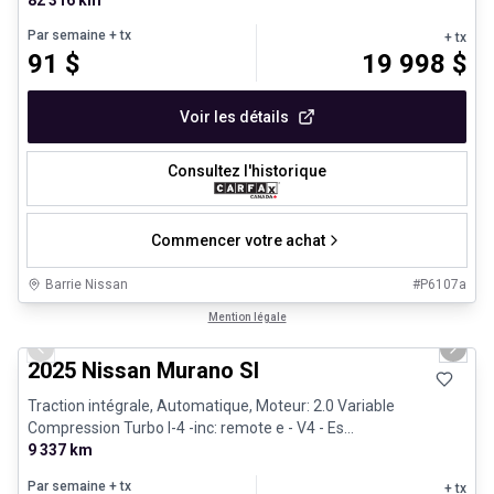
Par semaine
+ tx
+ tx
91
$
19 998
$
Voir les détails
Consultez l'historique
Commencer votre achat
Barrie Nissan
#
P6107a
1/29
Très bonne offre
Mention légale
Previous slide
Next 
2025 Nissan Murano Sl
Traction intégrale, Automatique, Moteur: 2.0 Variable
Compression Turbo I-4 -inc: remote e - V4 - Es...
9 337 km
Par semaine
+ tx
+ tx