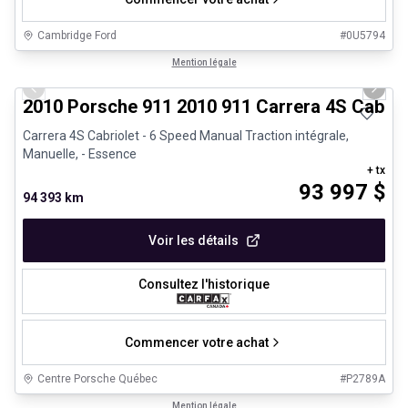
Cambridge Ford
#
0U5794
1/28
Très bonne offre
Mention légale
Previous slide
Next 
2010 Porsche 911 2010 911 Carrera 4S Cabrio
Carrera 4S Cabriolet - 6 Speed Manual Traction intégrale,
Manuelle, - Essence
+ tx
93 997
$
94 393 km
Voir les détails
Consultez l'historique
Commencer votre achat
Centre Porsche Québec
#
P2789A
1/32
Véhicules d'occasion certifiés
Mention légale