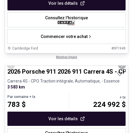
Voir les détails
Consultez l'historique
Commencer votre achat
Cambridge Ford
#
0F1949
1/26
Véhicules d'occasion certifiés
Mention légale
Previous slide
Next 
2026 Porsche 911 2026 911 Carrera 4S - CPO
Carrera 4S - CPO Traction intégrale, Automatique, - Essence
3 583 km
Par semaine
+ tx
+ tx
783
$
224 992
$
Voir les détails