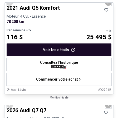
Previous slide
Next 
2021 Audi Q5 Komfort
Moteur: 4 Cyl. - Essence
78 200 km
Par semaine
+ tx
+ tx
116
$
25 495
$
Voir les détails
Consultez l'historique
Commencer votre achat
Audi Lévis
#
D2721B
1/3
Très bonne offre
Mention légale
Previous slide
Next 
2026 Audi Q7 Q7