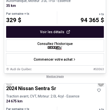
Automatique, Moteur: 3.0L TFSI - Essence
35 km
Par semaine
+ tx
+ tx
329
$
94 365
$
Voir les détails
Consultez l'historique
Commencer votre achat
Audi de Québec
#
G0063
1/12
Véhicules d'occasion certifiés
Mention légale
Previous slide
Next 
2024 Nissan Sentra Sr
Traction avant, CVT, Moteur: 2.0L 4cyl - Essence
24 675 km
Par semaine
+ tx
+ tx