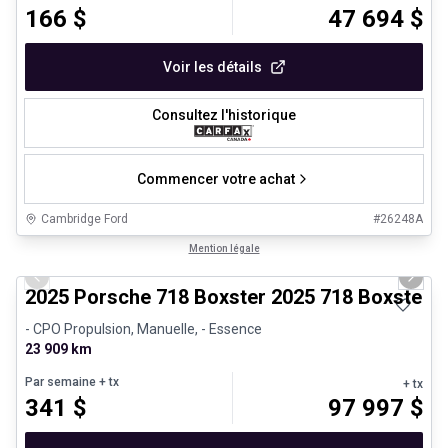
166
$
47 694
$
Voir les détails
Consultez l'historique
Commencer votre achat
Cambridge Ford
#
26248A
1/29
Véhicules d'occasion certifiés
Mention légale
Previous slide
Next 
2025 Porsche 718 Boxster 2025 718 Boxster 
- CPO Propulsion, Manuelle, - Essence
23 909 km
Par semaine
+ tx
+ tx
341
$
97 997
$