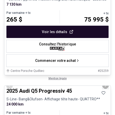
7 130 km
Par semaine
+ tx
+ tx
265
$
75 995
$
Voir les détails
Consultez l'historique
Commencer votre achat
Centre Porsche Québec
#
25259
1/27
Véhicules d'occasion certifiés
Mention légale
Previous slide
Next 
2025 Audi Q5 Progressiv 45
S-Line- Bang&Olufsen- Affichage tête haute- QUATTRO**
24 000 km
Par semaine
+ tx
+ tx