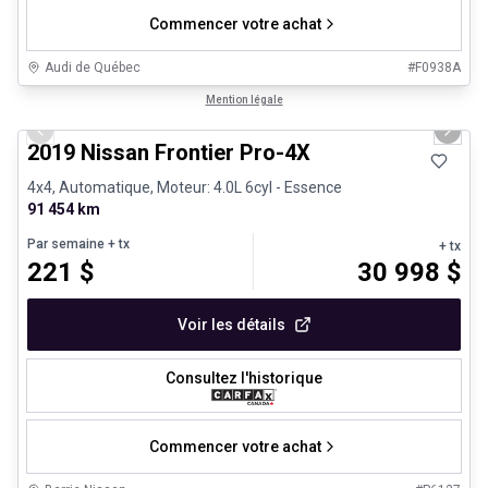
Commencer votre achat
Audi de Québec
#
F0938A
1/13
Véhicules d'occasion certifiés
Mention légale
Previous slide
Next 
2019 Nissan Frontier Pro-4X
4x4, Automatique, Moteur: 4.0L 6cyl - Essence
91 454 km
Par semaine
+ tx
+ tx
221
$
30 998
$
Voir les détails
Consultez l'historique
Commencer votre achat