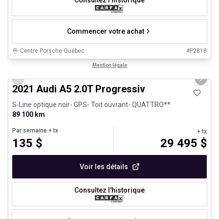
Consultez l'historique
Commencer votre achat
Centre Porsche Québec
#
P2818
1/30
Très bonne offre
Mention légale
Previous slide
Next 
2021 Audi A5 2.0T Progressiv
S-Line optique noir- GPS- Toit ouvrant- QUATTRO**
89 100 km
Par semaine
+ tx
+ tx
135
$
29 495
$
Voir les détails
Consultez l'historique