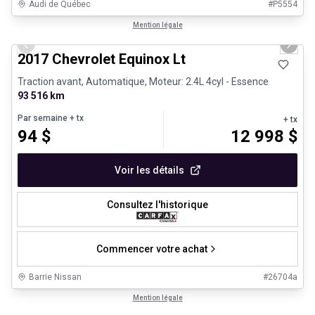
Audi de Québec
#
P5554
1/12
Véhicules d'occasion certifiés
Mention légale
Previous slide
Next 
2017 Chevrolet Equinox Lt
Traction avant, Automatique, Moteur: 2.4L 4cyl - Essence
93 516 km
Par semaine
+ tx
+ tx
94
$
12 998
$
Voir les détails
Consultez l'historique
Commencer votre achat
Barrie Nissan
#
26704a
1/8
Très bonne offre
Mention légale