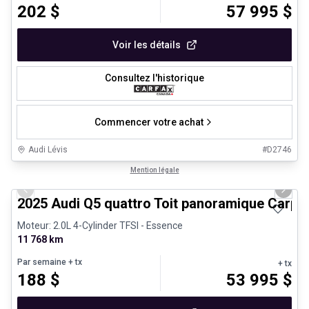
202
$
57 995
$
Voir les détails
Consultez l'historique
Commencer votre achat
Audi Lévis
#
D2746
1/27
Véhicules d'occasion certifiés
Mention légale
Previous slide
Next 
2025 Audi Q5 quattro Toit panoramique Carpl
Moteur: 2.0L 4-Cylinder TFSI - Essence
11 768 km
Par semaine
+ tx
+ tx
188
$
53 995
$