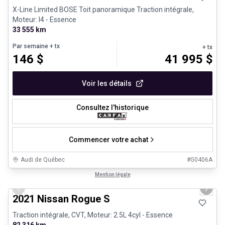
X-Line Limited BOSE Toit panoramique Traction intégrale,
Moteur: I4 - Essence
33 555 km
Par semaine
+ tx
+ tx
146
$
41 995
$
Voir les détails
Consultez l'historique
Commencer votre achat
Audi de Québec
#
G0406A
1/26
Véhicules d'occasion certifiés
Mention légale
Previous slide
Next 
2021 Nissan Rogue S
Traction intégrale, CVT, Moteur: 2.5L 4cyl - Essence
82 316 km