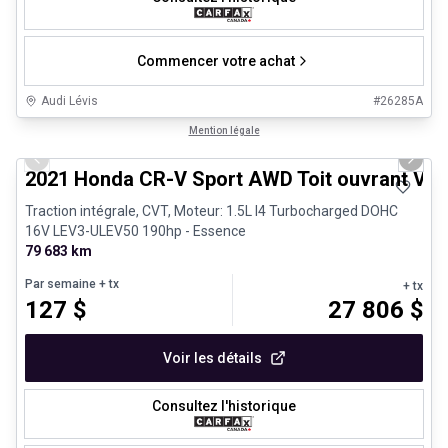
Commencer votre achat
Audi Lévis
#
26285A
1/24
Très bonne offre
Mention légale
Previous slide
Next 
2021 Honda CR-V Sport AWD Toit ouvrant Vola
Traction intégrale, CVT, Moteur: 1.5L I4 Turbocharged DOHC
16V LEV3-ULEV50 190hp - Essence
79 683 km
Par semaine
+ tx
+ tx
127
$
27 806
$
Voir les détails
Consultez l'historique