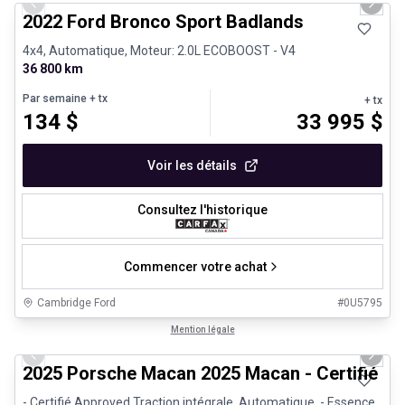
Previous slide
Next 
2022 Ford Bronco Sport Badlands
4x4, Automatique, Moteur: 2.0L ECOBOOST - V4
36 800 km
Par semaine
+ tx
+ tx
134
$
33 995
$
Voir les détails
Consultez l'historique
Commencer votre achat
Cambridge Ford
#
0U5795
1/31
Véhicules d'occasion certifiés
Mention légale
Previous slide
Next 
2025 Porsche Macan 2025 Macan - Certifié P
- Certifié Approved Traction intégrale, Automatique, - Essence