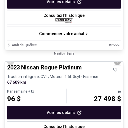
Voir les détails
Consultez l'historique
Commencer votre achat
Audi de Québec
#
P5551
1/13
Véhicules d'occasion certifiés
Mention légale
Previous slide
Next 
2023 Nissan Rogue Platinum
Traction intégrale, CVT, Moteur: 1.5L 3cyl - Essence
67 609 km
Par semaine
+ tx
+ tx
96
$
27 498
$
Voir les détails
Consultez l'historique