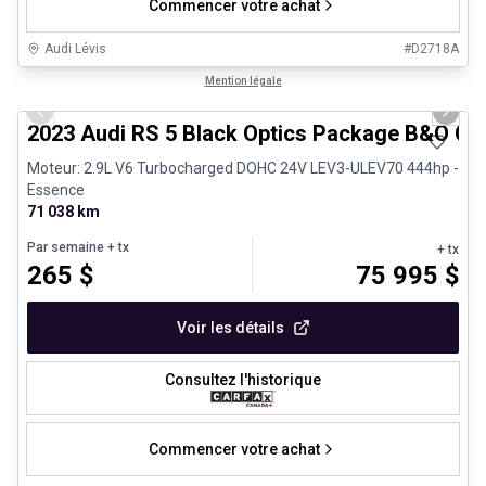
Commencer votre achat
Audi Lévis
#
D2718A
1/8
Véhicules d'occasion certifiés
Mention légale
Previous slide
Next 
2023 Audi RS 5 Black Optics Package B&O Ca
Moteur: 2.9L V6 Turbocharged DOHC 24V LEV3-ULEV70 444hp -
Essence
71 038 km
Par semaine
+ tx
+ tx
265
$
75 995
$
Voir les détails
Consultez l'historique
Commencer votre achat