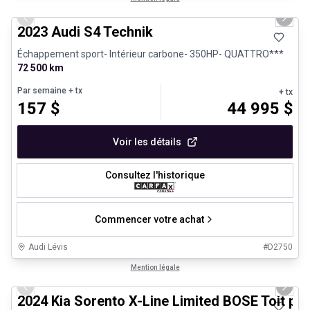
Previous slide
Next 
2023 Audi S4 Technik
Échappement sport- Intérieur carbone- 350HP- QUATTRO***
72 500 km
Par semaine
+ tx
+ tx
157
$
44 995
$
Voir les détails
Consultez l'historique
Commencer votre achat
Audi Lévis
#
D2750
1/25
Très bonne offre
Mention légale
Previous slide
Next 
2024 Kia Sorento X-Line Limited BOSE Toit p