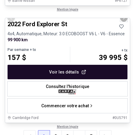
Barrie Nissan
#
P6127
1/31
Très bonne offre
Mention légale
Previous slide
Next 
2022 Ford Explorer St
4x4, Automatique, Moteur: 3.0 ECOBOOST V6 L - V6 - Essence
99 900 km
Par semaine
+ tx
+ tx
157
$
39 995
$
Voir les détails
Consultez l'historique
Commencer votre achat
Cambridge Ford
#
0U5791
Mention légale