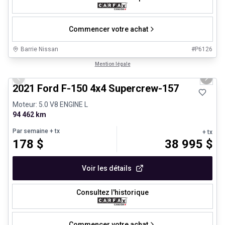
Commencer votre achat
Barrie Nissan
#
P6126
1/8
Très bonne offre
Mention légale
Previous slide
Next 
2021 Ford F-150 4x4 Supercrew-157
Moteur: 5.0 V8 ENGINE L
94 462 km
Par semaine
+ tx
+ tx
178
$
38 995
$
Voir les détails
Consultez l'historique
Commencer votre achat