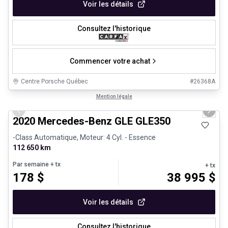
Voir les détails
Consultez l'historique
Commencer votre achat
Centre Porsche Québec
#
26368A
1/25
Très bonne offre
Mention légale
Previous slide
Next 
2020 Mercedes-Benz GLE GLE350
-Class Automatique, Moteur: 4 Cyl. - Essence
112 650 km
Par semaine
+ tx
+ tx
178
$
38 995
$
Voir les détails
Consultez l'historique