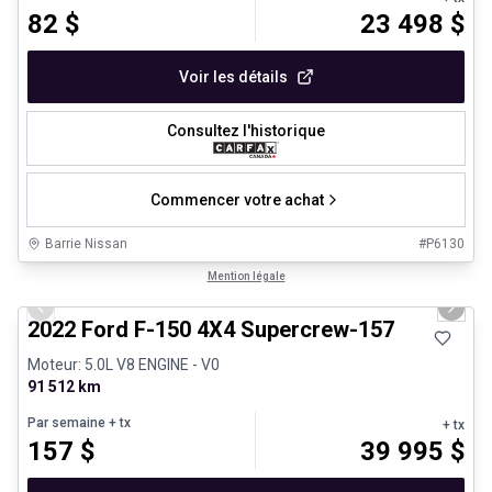
82
$
23 498
$
Voir les détails
Consultez l'historique
Commencer votre achat
Barrie Nissan
#
P6130
1/8
Très bonne offre
Mention légale
Previous slide
Next 
2022 Ford F-150 4X4 Supercrew-157
Moteur: 5.0L V8 ENGINE - V0
91 512 km
Par semaine
+ tx
+ tx
157
$
39 995
$