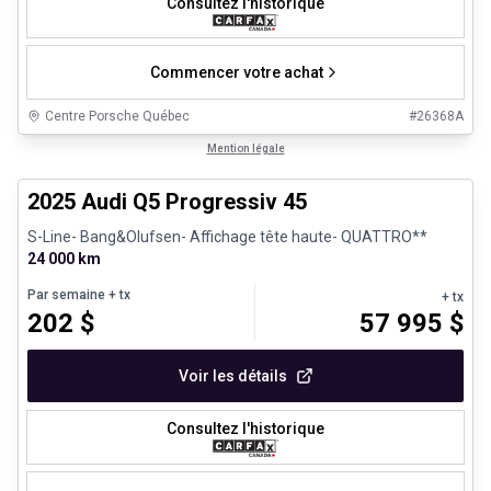
Consultez l'historique
Commencer votre achat
Centre Porsche Québec
#
26368A
1/27
Véhicules d'occasion certifiés
Mention légale
2025 Audi Q5 Progressiv 45
S-Line- Bang&Olufsen- Affichage tête haute- QUATTRO**
24 000 km
Par semaine
+ tx
+ tx
202
$
57 995
$
Voir les détails
Consultez l'historique