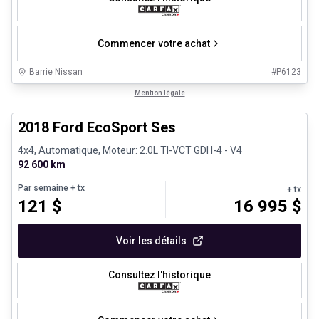
Commencer votre achat
Barrie Nissan
#
P6123
1/30
Très bonne offre
Mention légale
2018 Ford EcoSport Ses
4x4, Automatique, Moteur: 2.0L TI-VCT GDI I-4 - V4
92 600 km
Par semaine
+ tx
+ tx
121
$
16 995
$
Voir les détails
Consultez l'historique