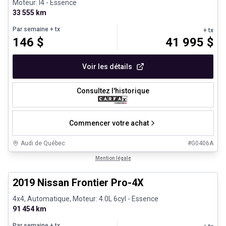
Moteur: I4 - Essence
33 555 km
Par semaine
+ tx
+ tx
146
$
41 995
$
Voir les détails
Consultez l'historique
Commencer votre achat
Audi de Québec
#
G0406A
1/13
Véhicules d'occasion certifiés
Mention légale
2019 Nissan Frontier Pro-4X
4x4, Automatique, Moteur: 4.0L 6cyl - Essence
91 454 km
Par semaine
+ tx