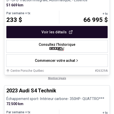
51 669 km
Par semaine
+ tx
+ tx
233
$
66 995
$
Voir les détails
Consultez l'historique
Commencer votre achat
Centre Porsche Québec
#
26329A
1/32
Véhicules d'occasion certifiés
Mention légale
2023 Audi S4 Technik
Échappement sport- Intérieur carbone- 350HP- QUATTRO***
72 500 km
Par semaine
+ tx
+ tx