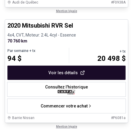
Audi de Québec
#
F0938A
1/27
Véhicules d'occasion certifiés
Mention légale
2020 Mitsubishi RVR Sel
4x4, CVT, Moteur: 2.4L 4cyl - Essence
70 760 km
Par semaine
+ tx
+ tx
94
$
20 498
$
Voir les détails
Consultez l'historique
Commencer votre achat
Barrie Nissan
#
P6081a
1/8
Très bonne offre
Mention légale