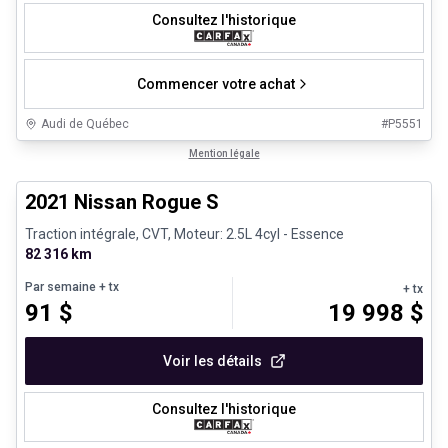
Consultez l'historique
Commencer votre achat
Audi de Québec
#
P5551
1/26
Véhicules d'occasion certifiés
Mention légale
2021 Nissan Rogue S
Traction intégrale, CVT, Moteur: 2.5L 4cyl - Essence
82 316 km
Par semaine
+ tx
+ tx
91
$
19 998
$
Voir les détails
Consultez l'historique