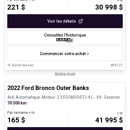
+ tx
221
$
30 998
$
Voir les détails
Consultez l'historique
Commencer votre achat
Barrie Nissan
#
P6127
1/8
Très bonne offre
Mention légale
2022 Ford Bronco Outer Banks
4x4, Automatique, Moteur: 2.3 ECOBOOST I-4 L - V4 - Essence
70 300 km
Par semaine
+ tx
+ tx
165
$
41 995
$