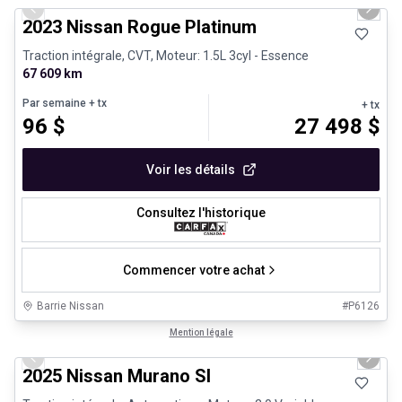
Previous slide
Next 
2023 Nissan Rogue Platinum
Traction intégrale, CVT, Moteur: 1.5L 3cyl - Essence
67 609 km
Par semaine
+ tx
+ tx
96
$
27 498
$
Voir les détails
Consultez l'historique
Commencer votre achat
Barrie Nissan
#
P6126
1/29
Très bonne offre
Mention légale
Previous slide
Next 
2025 Nissan Murano Sl