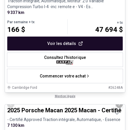
Traction intégrale, Automatique, Moteur: 2.0 Variable
Compression Turbo I-4 -inc: remote e - V4 - Es...
9 337 km
Par semaine
+ tx
+ tx
166
$
47 694
$
Voir les détails
Consultez l'historique
Commencer votre achat
Cambridge Ford
#
26248A
1/31
Véhicules d'occasion certifiés
Mention légale
Previous slide
Next 
2025 Porsche Macan 2025 Macan - Certifié P
- Certifié Approved Traction intégrale, Automatique, - Essence
7 130 km