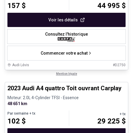
157
$
44 995
$
Voir les détails
Consultez l'historique
Commencer votre achat
Audi Lévis
#
D2750
1/31
Véhicules d'occasion certifiés
Mention légale
2023 Audi A4 quattro Toit ouvrant Carplay
Moteur: 2.0L 4-Cylinder TFSI - Essence
48 651 km
Par semaine
+ tx
+ tx
102
$
29 225
$