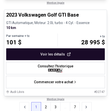
1/24
Très bonne offre
Mention légale
2023 Volkswagen Golf GTI Base
GTI Automatique, Moteur: 2.0L turbo - 4 Cyl. - Essence
10 km
Par semaine
+ tx
+ tx
101
$
28 995
$
Voir les détails
Consultez l'historique
Commencer votre achat
Audi Lévis
#
D2747
Mention légale
1
2
3
...
7