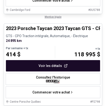
Commencer votre achat
Cambridge Ford
#
0U5788
1/30
Véhicules d'occasion certifiés
Mention légale
2023 Porsche Taycan 2023 Taycan GTS - CPO
GTS - CPO Traction intégrale, Automatique, - Électrique
24 895 km
Par semaine
+ tx
+ tx
414
$
118 995
$
Voir les détails
Consultez l'historique
Commencer votre achat
Centre Porsche Québec
#
P2798