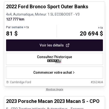
2022 Ford Bronco Sport Outer Banks
4x4, Automatique, Moteur: 1.5L ECOBOOST - V3
127 777 km
Par semaine
+ tx
+ tx
81
$
20 694
$
Voir les détails
Consultez l'historique
Commencer votre achat
Cambridge Ford
#
26246A
1/30
Véhicules d'occasion certifiés
Mention légale
2023 Porsche Macan 2023 Macan S - CPO
S - CPO Traction intégrale, Automatique, - Essence