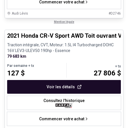
Commencer votre achat
Audi Lévis
#
D2746
1/26
Très bonne offre
Mention légale
2021 Honda CR-V Sport AWD Toit ouvrant Vola
Traction intégrale, CVT, Moteur: 1.5L I4 Turbocharged DOHC
16V LEV3-ULEV50 190hp - Essence
79 683 km
Par semaine
+ tx
+ tx
127
$
27 806
$
Voir les détails
Consultez l'historique
Commencer votre achat